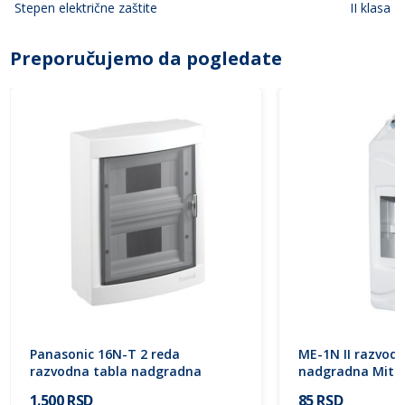
Stepen električne zaštite
II klasa
Preporučujemo da pogledate
Panasonic 16N-T 2 reda
ME-1N II razvodn
razvodna tabla nadgradna
nadgradna Mitea
BQDT21611 halogen free
1.500 RSD
85 RSD