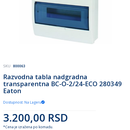
Skip
SKU
800063
to
Razvodna tabla nadgradna
the
transparentna BC-O-2/24-ECO 280349
beginning
of
Eaton
the
images
Dostupnost: Na Lageru
gallery
3.200,00 RSD
*Cena je izražena po komadu.