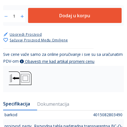
Dodaj u korpu
Uporedi Proizvod
Sačuvaj Proizvod Među Omiljene
Sve cene važe samo za online poručivanje i sve su sa uračunatim
PDV-om
Obavesti me kad artikal promeni cenu
Specifikacija
Dokumentacija
barkod
4015082803490
proizvod_naziv
Razvodna tabla nadgradna transparentna BC-O-