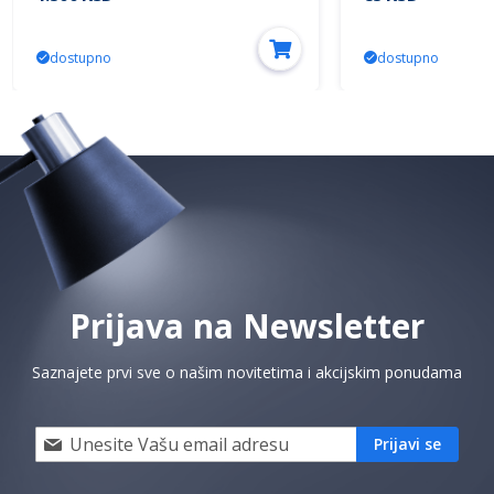
dostupno
dostupno
Prijava na Newsletter
Saznajete prvi sve o našim novitetima i akcijskim ponudama
Prijavi
Prijavi se
se
i