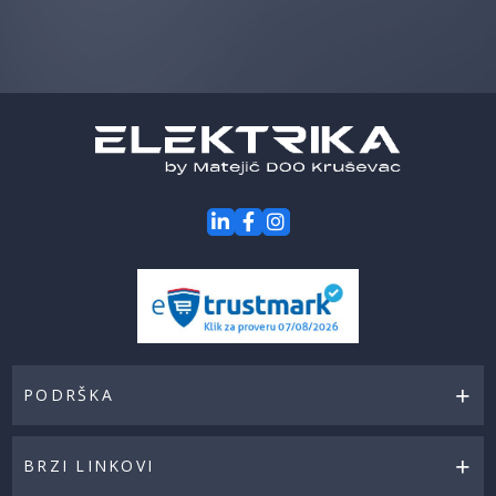
saznaj
prvi
za
naše
akcije
PODRŠKA
BRZI LINKOVI