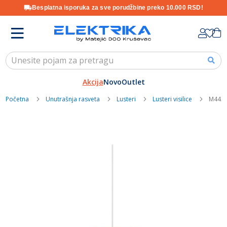
Besplatna isporuka za sve porudžbine preko 10.000 RSD!
Skip
K
to
Content
Akcija
Novo
Outlet
Početna
Unutrašnja rasveta
Lusteri
Lusteri visilice
M443-3
Skip
to
the
end
of
the
images
gallery