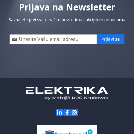
Prijava na Newsletter
Saznajete prvi sve o našim novitetima i akcijskim ponudama
Prijavi
Prijavi se
se
i
saznaj
prvi
za
naše
akcije