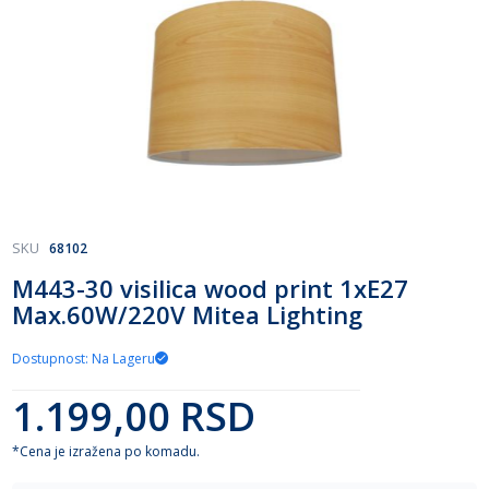
Skip
SKU
68102
to
M443-30 visilica wood print 1xE27
the
Max.60W/220V Mitea Lighting
beginning
of
the
Dostupnost: Na Lageru
images
gallery
1.199,00 RSD
*Cena je izražena po komadu.