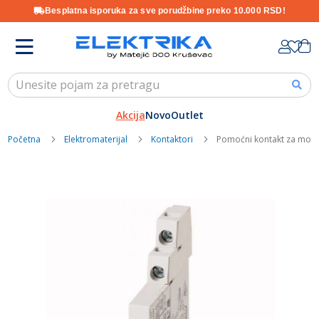
Besplatna isporuka za sve porudžbine preko 10.000 RSD!
Skip
K
to
Content
Akcija
Novo
Outlet
Početna
Elektromaterijal
Kontaktori
Pomoćni kontakt za moto
Skip
to
the
end
of
the
images
gallery