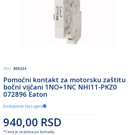
Skip
SKU
800234
to
Pomoćni kontakt za motorsku zaštitu
the
bočni vijčani 1NO+1NC NHI11-PKZ0
beginning
of
072896 Eaton
the
images
Dostupnost: Na Lageru
gallery
940,00 RSD
*Cena je izražena po komadu.