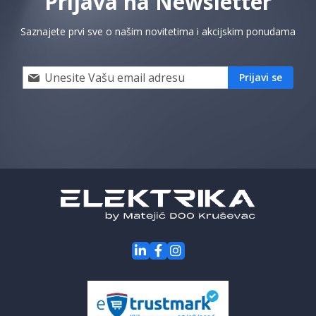
Prijava na Newsletter
Saznajete prvi sve o našim novitetima i akcijskim ponudama
Prijavi
Prijavi se
se
i
saznaj
prvi
za
naše
akcije