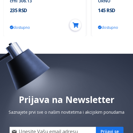
crni 306.13
ORNO
235 RSD
145 RSD
dostupno
dostupno
Prijava na Newsletter
Saznajete prvi sve o našim novitetima i akcijskim ponudama
Prijavi
Prijavi se