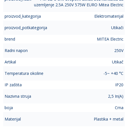
uzemljenje 2.5A 250V 575W EURO Mitea Electric
proizvod_kategorija
Elektromaterijal
proizvod_potkategorija
Utikači
brend
MITEA Electric
Radni napon
250V
Artikal
Utikač
Temperatura okoline
-5~ +40 °C
IP zaštita
IP20
Nazivna struja
2,5 In(A)
boja
Crna
Materijal
Plastika + metal