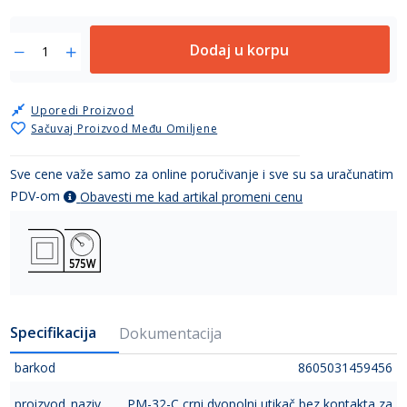
Dodaj u korpu
Uporedi Proizvod
Sačuvaj Proizvod Među Omiljene
Sve cene važe samo za online poručivanje i sve su sa uračunatim
PDV-om
Obavesti me kad artikal promeni cenu
Specifikacija
Dokumentacija
barkod
8605031459456
proizvod_naziv
PM-32-C crni dvopolni utikač bez kontakta za