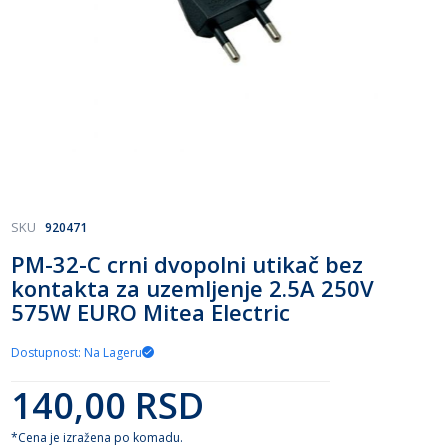
Skip
SKU
920471
to
PM-32-C crni dvopolni utikač bez
the
kontakta za uzemljenje 2.5A 250V
beginning
of
575W EURO Mitea Electric
the
images
Dostupnost: Na Lageru
gallery
140,00 RSD
*Cena je izražena po komadu.