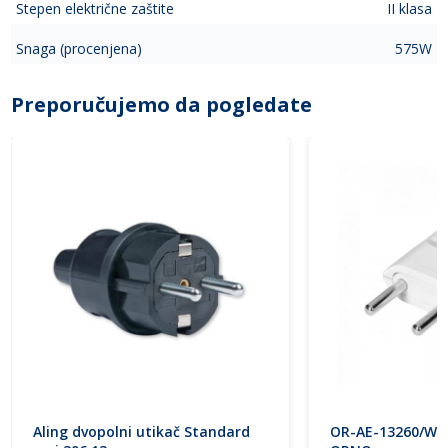
Stepen električne zaštite
II klasa
Snaga (procenjena)
575W
Preporučujemo da pogledate
Aling dvopolni utikač Standard
OR-AE-13260/W u