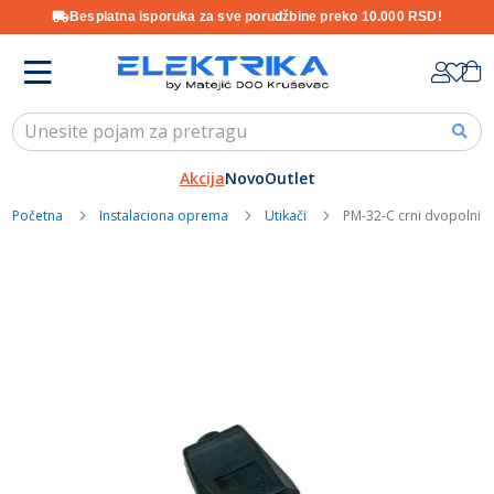
Besplatna isporuka za sve porudžbine preko 10.000 RSD!
Skip
K
to
Content
Akcija
Novo
Outlet
Početna
Instalaciona oprema
Utikači
PM-32-C crni dvopolni u
Skip
to
the
end
of
the
images
gallery