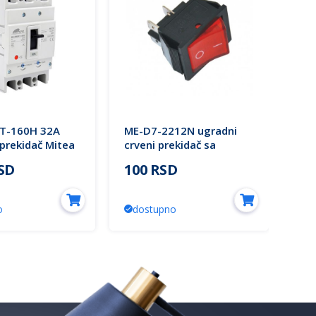
T-160H 32A
ME-D7-2212N ugradni
ME-
prekidač Mitea
crveni prekidač sa
zel
tinjalicom Mitea Electric
tin
RSD
100 RSD
32
Ele
o
dostupno
d