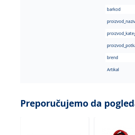
of
barkod
the
images
proizvod_nazi
gallery
proizvod_kate
proizvod_potk
brend
Artikal
Preporučujemo da pogled