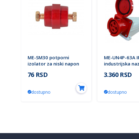
ME-SM30 potporni
ME-UN4P-63A I
izolator za niski napon
industrijska na
Mitea Electric
utičnica Mitea E
76 RSD
3.360 RSD
dostupno
dostupno