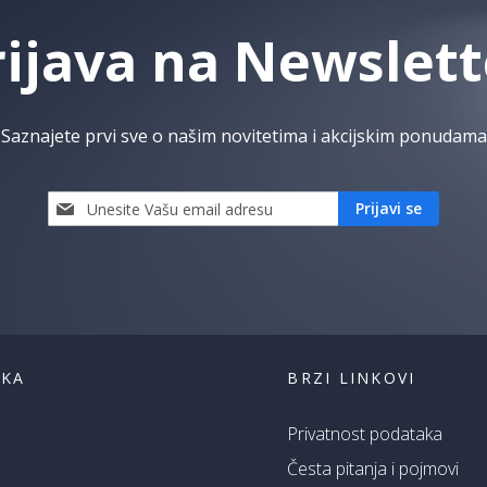
rijava na Newslett
Saznajete prvi sve o našim novitetima i akcijskim ponudama
Prijavi
Prijavi se
se
i
saznaj
prvi
za
naše
akcije
ŠKA
BRZI LINKOVI
Privatnost podataka
Česta pitanja i pojmovi