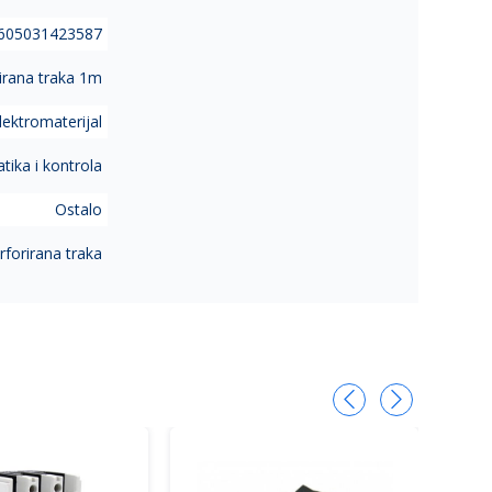
605031423587
irana traka 1m
lektromaterijal
ika i kontrola
Ostalo
rforirana traka