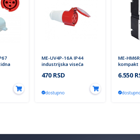
P67
ME-UV4P-16A IP44
ME-HM6R
zidna
industrijska viseća
kompakt 
lectric
utičnica Mitea Electric
Electric
470 RSD
6.550 
dostupno
dostupn