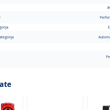
8
v
Perfor
gorija
E
ategorija
Automat
Pe
ate