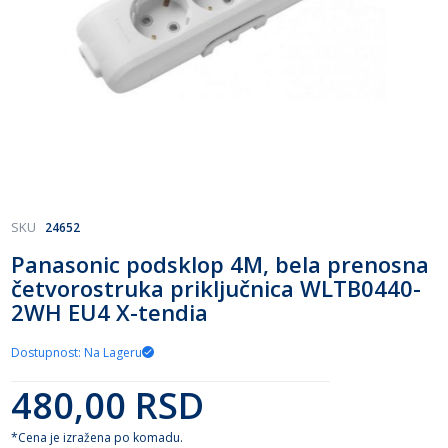
Skip
SKU
24652
to
Panasonic podsklop 4M, bela prenosna
the
četvorostruka priključnica WLTB0440-
beginning
of
2WH EU4 X-tendia
the
images
Dostupnost: Na Lageru
gallery
480,00 RSD
*Cena je izražena po komadu.