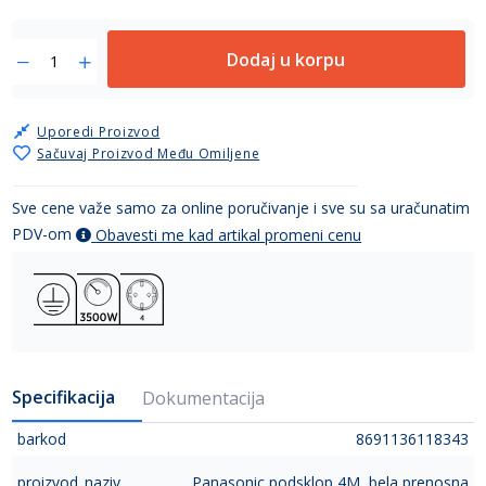
Dodaj u korpu
Uporedi Proizvod
Sačuvaj Proizvod Među Omiljene
Sve cene važe samo za online poručivanje i sve su sa uračunatim
PDV-om
Obavesti me kad artikal promeni cenu
Specifikacija
Dokumentacija
barkod
8691136118343
proizvod_naziv
Panasonic podsklop 4M, bela prenosna