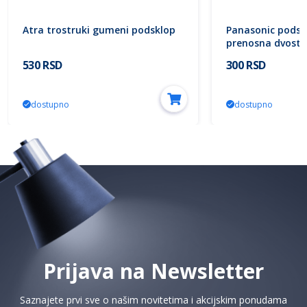
Atra trostruki gumeni podsklop
Panasonic podsk
prenosna dvostru
WLTB0420-2WH E
530 RSD
300 RSD
dostupno
dostupno
Prijava na Newsletter
Saznajete prvi sve o našim novitetima i akcijskim ponudama