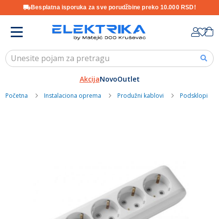
Besplatna isporuka za sve porudžbine preko 10.000 RSD!
Skip
K
to
Content
Akcija
Novo
Outlet
Početna
Instalaciona oprema
Produžni kablovi
Podsklopi
Skip
to
the
end
of
the
images
gallery