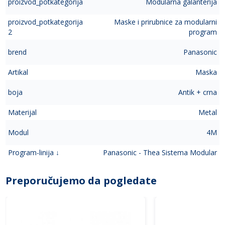
proizvod_potkategorija
Modularna galanterija
proizvod_potkategorija
Maske i prirubnice za modularni
2
program
brend
Panasonic
Artikal
Maska
boja
Antik + crna
Materijal
Metal
Modul
4M
Program-linija ↓
Panasonic - Thea Sistema Modular
Preporučujemo da pogledate