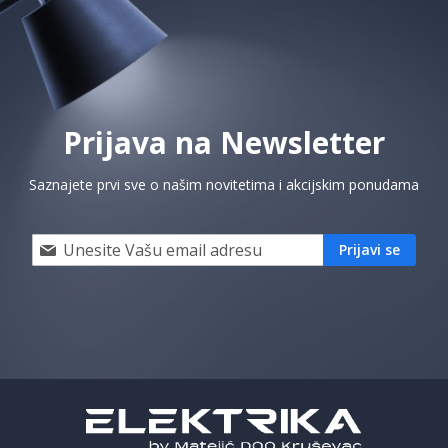
Prijava na Newsletter
Saznajete prvi sve o našim novitetima i akcijskim ponudama
Prijavi
Prijavi se
se
i
saznaj
prvi
za
naše
akcije