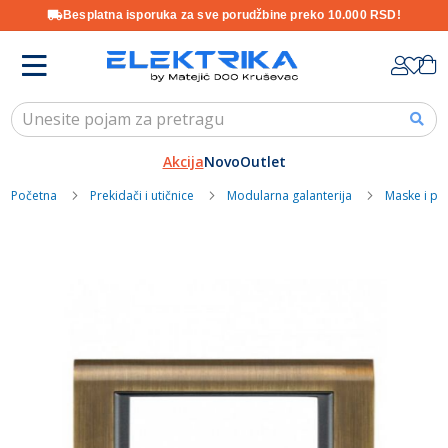
Besplatna isporuka za sve porudžbine preko 10.000 RSD!
Skip
K
to
Content
Akcija
Novo
Outlet
Početna
Prekidači i utičnice
Modularna galanterija
Maske i pr
Skip
to
the
end
of
the
images
gallery