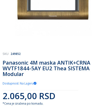
Skip
SKU
249852
to
Panasonic 4M maska ANTIK+CRNA
the
WVTF1844-5AY EU2 Thea SISTEMA
beginning
of
Modular
the
images
Dostupnost: Na Lageru
gallery
2.065,00 RSD
*Cena je izražena po komadu.