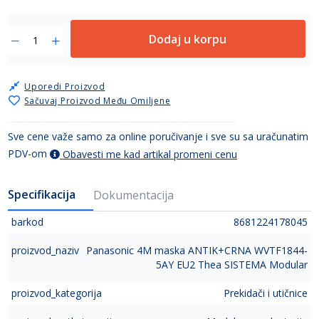
Dodaj u korpu
Uporedi Proizvod
Sačuvaj Proizvod Među Omiljene
Sve cene važe samo za online poručivanje i sve su sa uračunatim
PDV-om
Obavesti me kad artikal promeni cenu
Specifikacija
Dokumentacija
barkod
8681224178045
proizvod_naziv
Panasonic 4M maska ANTIK+CRNA WVTF1844-
5AY EU2 Thea SISTEMA Modular
proizvod_kategorija
Prekidači i utičnice