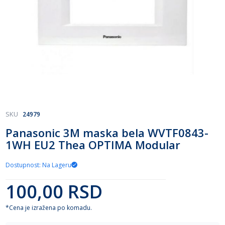
Skip
SKU
24979
to
Panasonic 3M maska bela WVTF0843-
the
1WH EU2 Thea OPTIMA Modular
beginning
of
the
Dostupnost: Na Lageru
images
gallery
100,00 RSD
*Cena je izražena po komadu.