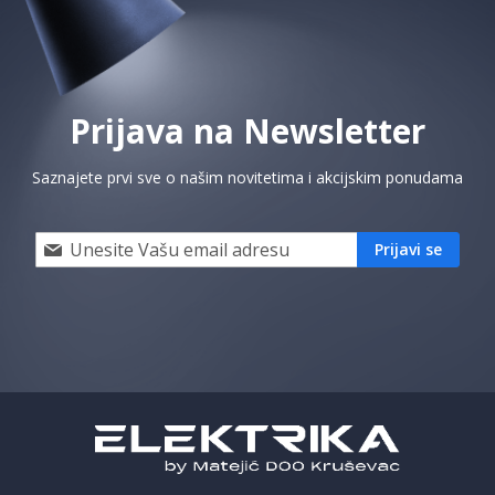
Prijava na Newsletter
Saznajete prvi sve o našim novitetima i akcijskim ponudama
Prijavi
Prijavi se
se
i
saznaj
prvi
za
naše
akcije