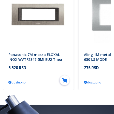
Panasonic 7M maska ELOXAL
Aling 1M metali
INOX WVTF2847-5MI EU2 Thea
6501.S MODE
ULTIMA Modular
5.520 RSD
275 RSD
dostupno
dostupno