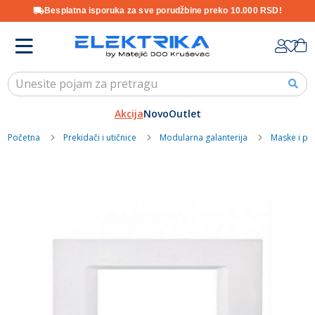
Besplatna isporuka za sve porudžbine preko 10.000 RSD!
Skip
K
to
Content
Akcija
Novo
Outlet
Početna
Prekidači i utičnice
Modularna galanterija
Maske i pr
Skip
to
the
end
of
the
images
gallery