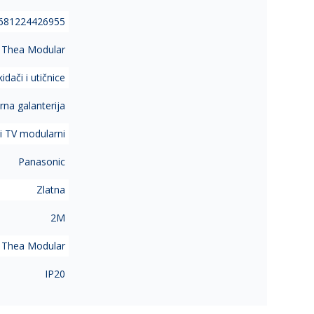
681224426955
 Thea Modular
idači i utičnice
na galanterija
i TV modularni
Panasonic
Zlatna
2M
 Thea Modular
IP20