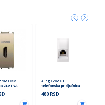
c 1M HDMI
Aling E-1M PTT
Pan
ica ZLATNA
telefonska priključnica
kon
0-4DR EU2
RJ12 6/4 Cat3 bela
WV
RSD
480 RSD
1.
ular
74211.0 EXPERIENCE
The