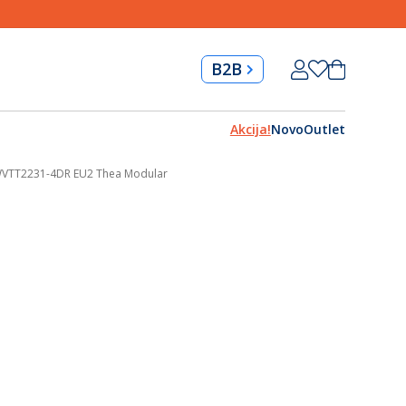
Skip
Korpa
B2B
to
Content
Akcija!
Novo
Outlet
 WVTT2231-4DR EU2 Thea Modular