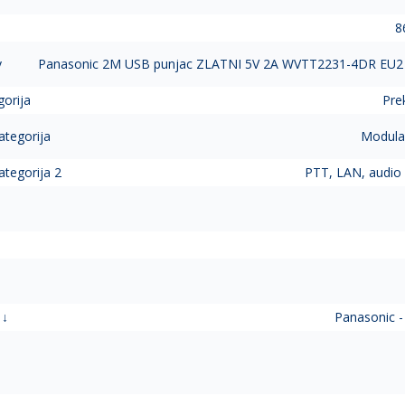
8
v
Panasonic 2M USB punjac ZLATNI 5V 2A WVTT2231-4DR EU2
gorija
Prek
ategorija
Modular
ategorija 2
PTT, LAN, audio 
 ↓
Panasonic -