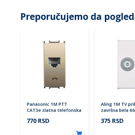
Preporučujemo da pogled
ka
Panasonic 1M PTT
Aling 1M TV pri
bela
CAT3e zlatna telefonska
završna bela 6
prikljucnica WVTT1402-
MODE
770 RSD
375 RSD
4DR EU2 Thea Modular