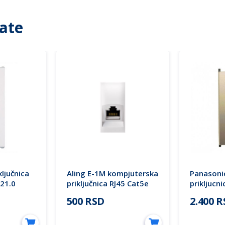
ate
ključnica
Aling E-1M kompjuterska
Panasoni
621.0
priključnica RJ45 Cat5e
prikljucn
bela 74221.0 EXPERIENCE
WVTT147
500 RSD
2.400 
Thea Mod