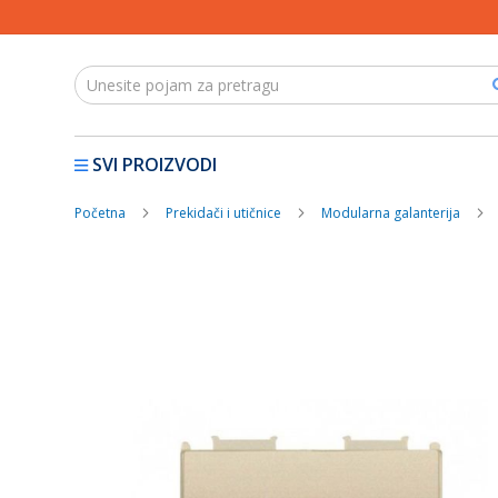
SVI PROIZVODI
Početna
Prekidači i utičnice
Modularna galanterija
Skip
to
the
end
of
the
images
gallery