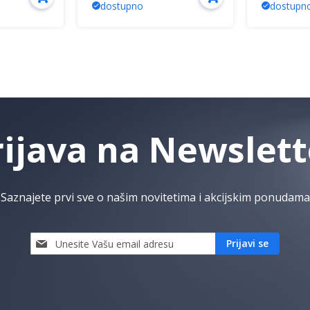
dostupno
dostupn
rijava na Newslett
Saznajete prvi sve o našim novitetima i akcijskim ponudama
Prijavi
Prijavi se
se
i
saznaj
prvi
za