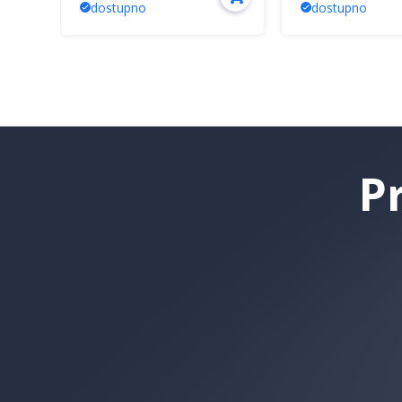
dostupno
dostupno
P