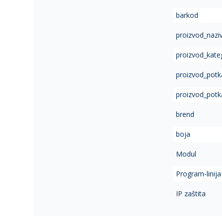
of
barkod
the
images
proizvod_nazi
gallery
proizvod_kate
proizvod_potk
proizvod_potk
brend
boja
Modul
Program-linija
IP zaštita