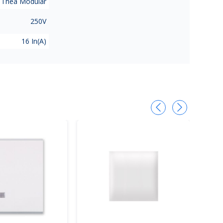
 Thea Modular
250V
16 In(A)