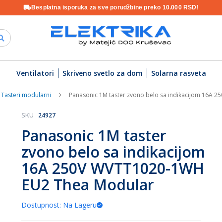
Besplatna isporuka za sve porudžbine preko 10.000 RSD!
Ventilatori
Skriveno svetlo za dom
Solarna rasveta
Tasteri modularni
Panasonic 1M taster zvono belo sa indikacijom 16A
SKU
24927
Panasonic 1M taster
zvono belo sa indikacijom
16A 250V WVTT1020-1WH
EU2 Thea Modular
Dostupnost: Na Lageru