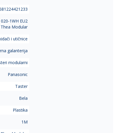
681224421233
T1020-1WH EU2
Thea Modular
idači i utičnice
na galanterija
teri modularni
Panasonic
Taster
Bela
Plastika
1M