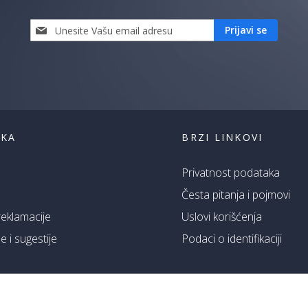
Prijavi
Prijavi se
se
i
saznaj
prvi
za
naše
akcije
ŠKA
BRZI LINKOVI
Privatnost podataka
Česta pitanja i pojmovi
 reklamacije
Uslovi korišćenja
 i sugestije
Podaci o identifikaciji