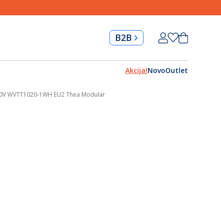
Skip
Korpa
B2B
to
Content
Akcija!
Novo
Outlet
 250V WVTT1020-1WH EU2 Thea Modular