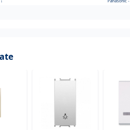
 ↓
Panasonic -
a
ate