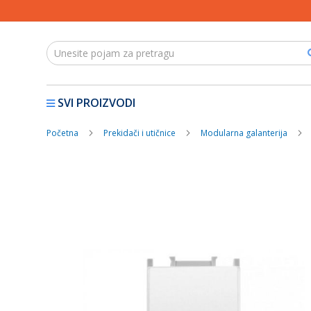
SVI PROIZVODI
Početna
Prekidači i utičnice
Modularna galanterija
Skip
to
the
end
of
the
images
gallery