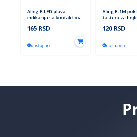
a
Aling E-LED plava
Aling E-1M pok
0V
indikacija sa kontaktima
tastera za bojl
72181.5 EXPERIENCE
indikatorom k
165 RSD
120 RSD
73204.9 EXPERI
dostupno
dostupno
P