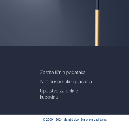
Zaštita ličnih podataka
Načini isporuke i plaćanja
Uputstvo za online
kupovinu
© 2009 - 2024 Matejić doo. Sva prava zadržana.