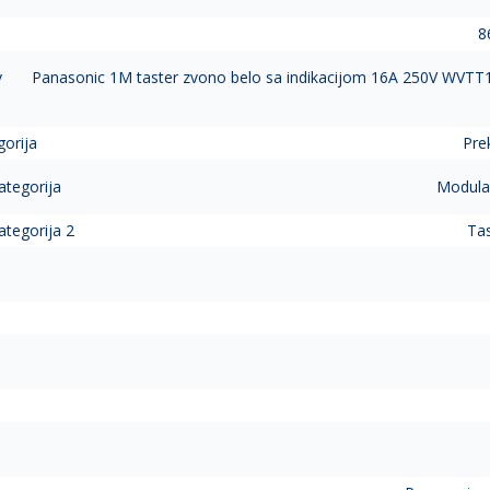
8
v
Panasonic 1M taster zvono belo sa indikacijom 16A 250V WVT
gorija
Prek
ategorija
Modular
ategorija 2
Tas