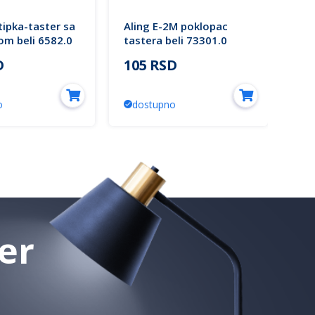
tipka-taster sa
Aling E-2M poklopac
Ali
om beli 6582.0
tastera beli 73301.0
zvo
EXPERIENCE
bel
D
105 RSD
2.
o
dostupno
d
er