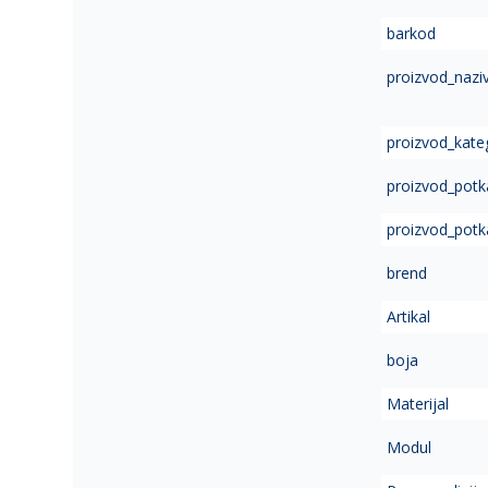
of
barkod
the
images
proizvod_nazi
gallery
proizvod_kate
proizvod_potk
proizvod_potk
brend
Artikal
boja
Materijal
Modul