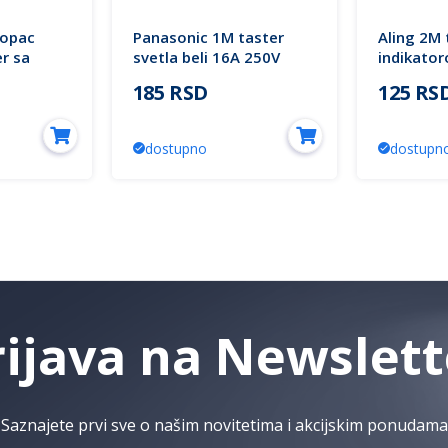
lopac
Panasonic 1M taster
Aling 2M 
er sa
svetla beli 16A 250V
indikator
rem
WVTT1016-1WH EU2
MODE
185 RSD
125 RS
ENCE
Thea Modular
dostupno
dostupn
rijava na Newslett
Saznajete prvi sve o našim novitetima i akcijskim ponudama