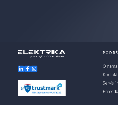
PODR
O nama
Kontakt
Servis i
Primedbe