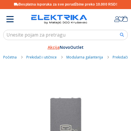
Besplatna isporuka za sve porudžbine preko 10.000 RSD!
Skip
K
to
Content
Akcija
Novo
Outlet
Početna
Prekidači i utičnice
Modularna galanterija
Prekidači i
Skip
to
the
end
of
the
images
gallery