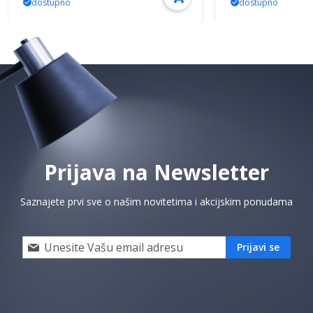
dostupno
dostupno
Prijava na Newsletter
Saznajete prvi sve o našim novitetima i akcijskim ponudama
Prijavi
Prijavi se
se
i
saznaj
prvi
za