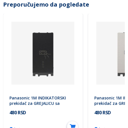
Preporučujemo da pogledate
Panasonic 1M INDIKATORSKI
Panasonic 1M I
prekidač za GREJALICU sa
prekidač za GREJ
indikatorom tamno sivi 16A
indikatorom beli
480 RSD
480 RSD
WT8(WVTT10021DG)02 EU2 Thea
WT8(WVTT10021
Modular
Modular