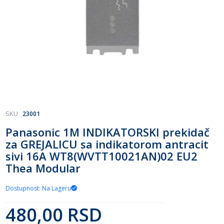
Skip
SKU
23001
to
Panasonic 1M INDIKATORSKI prekidač
the
za GREJALICU sa indikatorom antracit
beginning
of
sivi 16A WT8(WVTT10021AN)02 EU2
the
Thea Modular
images
gallery
Dostupnost: Na Lageru
480,00 RSD