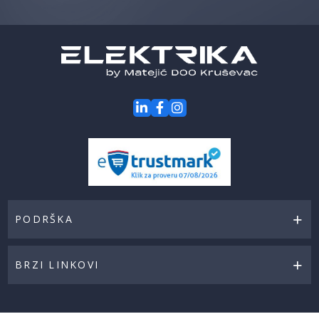
naše
akcije
PODRŠKA
BRZI LINKOVI