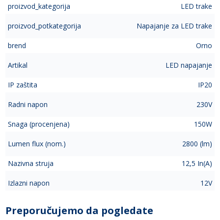
proizvod_kategorija
LED trake
proizvod_potkategorija
Napajanje za LED trake
brend
Orno
Artikal
LED napajanje
IP zaštita
IP20
Radni napon
230V
Snaga (procenjena)
150W
Lumen flux (nom.)
2800 (lm)
Nazivna struja
12,5 In(A)
Izlazni napon
12V
Preporučujemo da pogledate