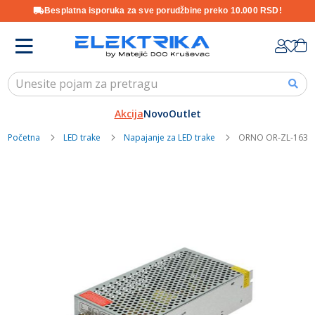
Besplatna isporuka za sve porudžbine preko 10.000 RSD!
Skip
K
to
Content
Akcija
Novo
Outlet
Početna
LED trake
Napajanje za LED trake
ORNO OR-ZL-1635 
Skip
to
the
end
of
the
images
gallery