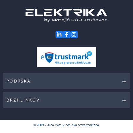
akcije
PODRŠKA
BRZI LINKOVI
© 2009 - 2024 Matejić doo. Sva prava zadržana.