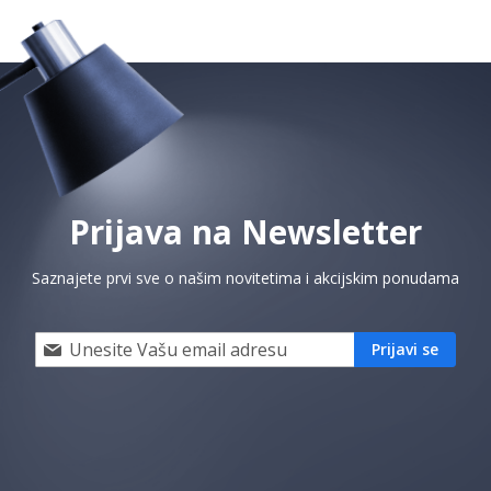
Prijava na Newsletter
Saznajete prvi sve o našim novitetima i akcijskim ponudama
Prijavi
Prijavi se
se
i
saznaj
prvi
za
naše