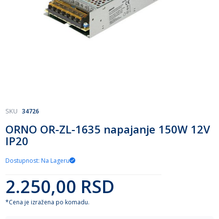
Skip
SKU
34726
to
ORNO OR-ZL-1635 napajanje 150W 12V
the
IP20
beginning
of
the
Dostupnost: Na Lageru
images
gallery
2.250,00 RSD
*Cena je izražena po komadu.