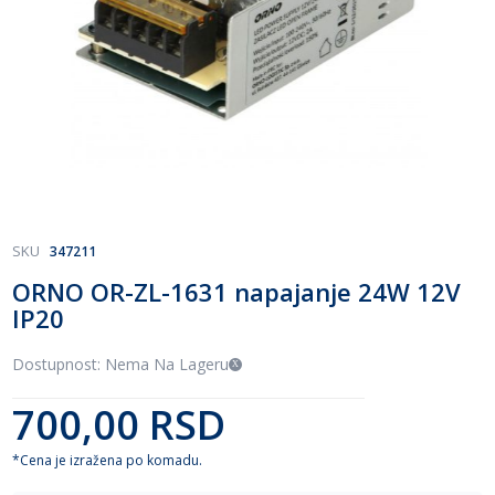
Skip
SKU
347211
to
ORNO OR-ZL-1631 napajanje 24W 12V
the
IP20
beginning
of
the
Dostupnost: Nema Na Lageru
images
gallery
700,00 RSD
*Cena je izražena po komadu.