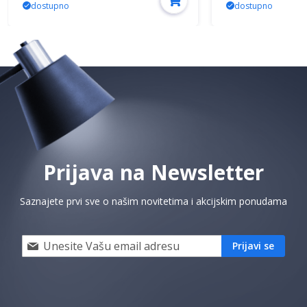
dostupno
dostupno
Prijava na Newsletter
Saznajete prvi sve o našim novitetima i akcijskim ponudama
Prijavi
Prijavi se
se
i
saznaj
prvi