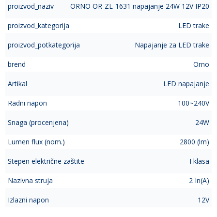
proizvod_naziv
ORNO OR-ZL-1631 napajanje 24W 12V IP20
proizvod_kategorija
LED trake
proizvod_potkategorija
Napajanje za LED trake
brend
Orno
Artikal
LED napajanje
Radni napon
100~240V
Snaga (procenjena)
24W
Lumen flux (nom.)
2800 (lm)
Stepen električne zaštite
I klasa
Nazivna struja
2 In(A)
Izlazni napon
12V