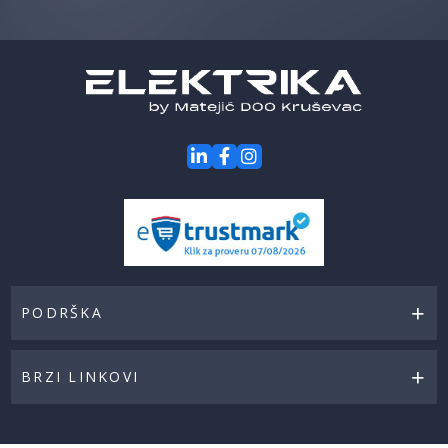
za
naše
akcije
PODRŠKA
BRZI LINKOVI