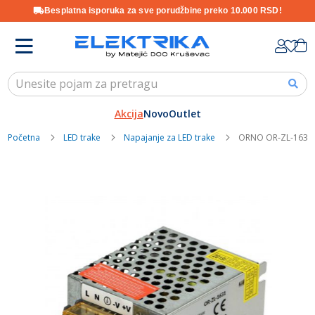
Besplatna isporuka za sve porudžbine preko 10.000 RSD!
Skip
K
to
Content
Akcija
Novo
Outlet
Početna
LED trake
Napajanje za LED trake
ORNO OR-ZL-1631 
Skip
to
the
end
of
the
images
gallery