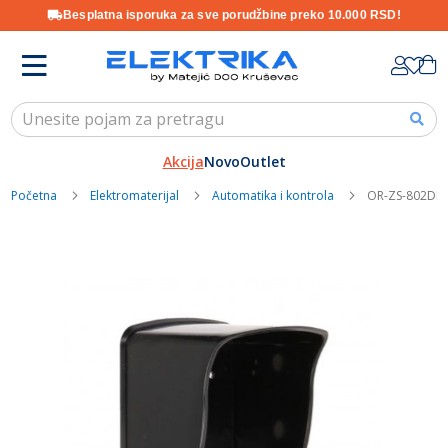
Besplatna isporuka za sve porudžbine preko 10.000 RSD!
Skip
K
to
Content
Akcija
Novo
Outlet
Početna
Elektromaterijal
Automatika i kontrola
OR-ZS-802DN 
Skip
to
the
end
of
the
images
gallery