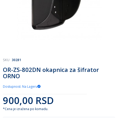
Skip
SKU
30281
to
OR-ZS-802DN okapnica za šifrator
the
ORNO
beginning
of
the
Dostupnost: Na Lageru
images
gallery
900,00 RSD
*Cena je izražena po komadu.