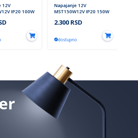
e 12V
Napajanje 12V
Na
12V IP20 100W
MST150W12V IP20 150W
IP2
Mitea Lighting
12.5A Mitea Lighting
Lig
RSD
2.300 RSD
1.
o
dostupno
d
er