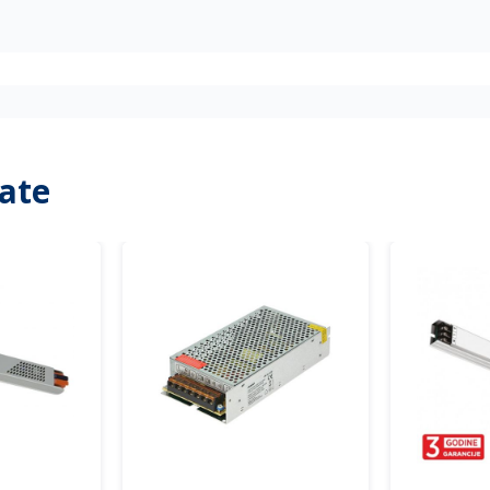
a
ate