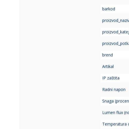
of
barkod
the
images
proizvod_nazi
gallery
proizvod_kate
proizvod_potk
brend
Artikal
IP zaštita
Radni napon
Snaga (procen
Lumen flux (n
Temperatura 