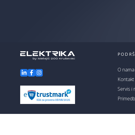
PODR
O nama
Kontakt
Servis i
Primedbe