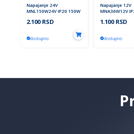
Napajanje 24V
Napajanje 12V
MNL150W24V IP20 150W
MNA36W12V IP
6,3A Mitea Lighting
3A Mitea Light
2.100 RSD
1.100 RSD
a
dostupno
dostupno
P