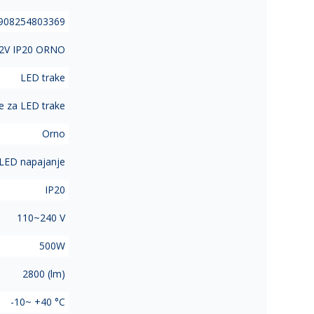
908254803369
12V IP20 ORNO
LED trake
e za LED trake
Orno
LED napajanje
IP20
110~240 V
500W
2800 (lm)
-10~ +40 °C