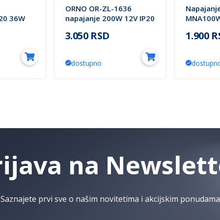
ORNO OR-ZL-1636
Napajanj
20 36W
napajanje 200W 12V IP20
MNA100W
ing
8.33A 3Y 
3.050 RSD
1.900 
dostupno
dostupn
rijava na Newslett
Saznajete prvi sve o našim novitetima i akcijskim ponudama