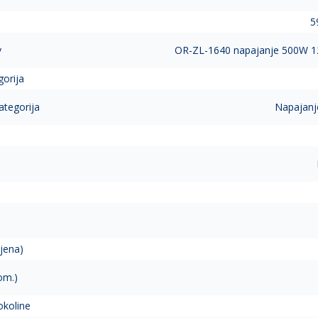
5
v
OR-ZL-1640 napajanje 500W 
gorija
ategorija
Napajanj
jena)
om.)
okoline