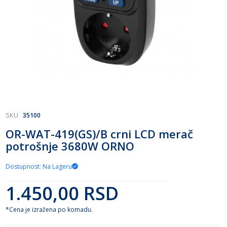
Skip
SKU
35100
to
OR-WAT-419(GS)/B crni LCD merač
the
potrošnje 3680W ORNO
beginning
of
the
Dostupnost: Na Lageru
images
gallery
1.450,00 RSD
*Cena je izražena po komadu.