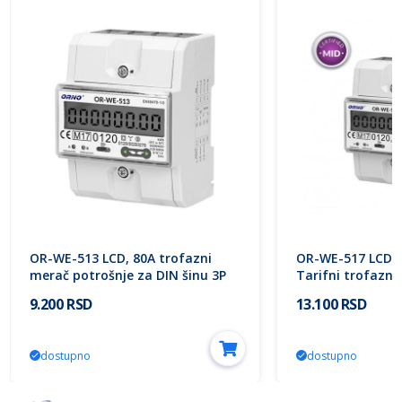
OR-WE-513 LCD, 80A trofazni
OR-WE-517 LCD, 
merač potrošnje za DIN šinu 3P
Tarifni trofazni
1000imp/kWh MID strujomer
potrošnje, struj
9.200 RSD
13.100 RSD
ORNO
3P 1000imp/kWh 
ORNO
dostupno
dostupno