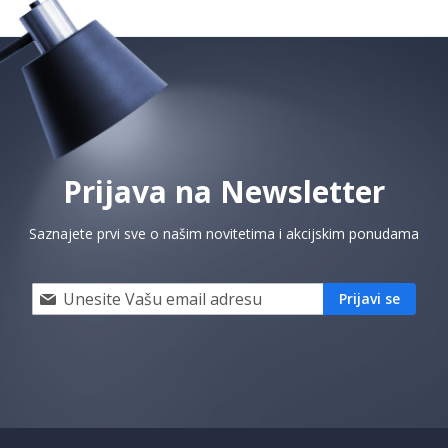
Prijava na Newsletter
Saznajete prvi sve o našim novitetima i akcijskim ponudama
Prijavi
Prijavi se
se
i
saznaj
prvi
za
naše
akcije