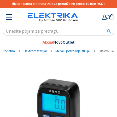
Besplatna isporuka za sve porudžbine preko 10.000 RSD!
Skip
K
to
Content
Akcija
Novo
Outlet
Početna
Elektromaterijal
Merači potrošnje struje
OR-WAT-419
Skip
to
the
end
of
the
images
gallery