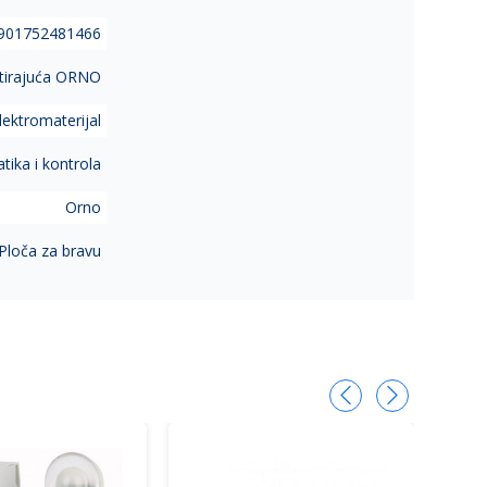
901752481466
otirajuća ORNO
lektromaterijal
ika i kontrola
Orno
Ploča za bravu