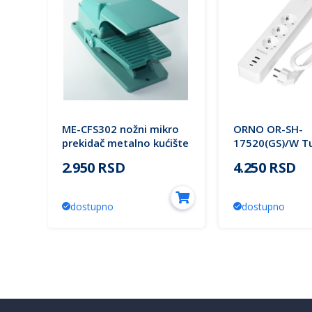
ME-CFS302 nožni mikro
ORNO OR-SH-
8
prekidač metalno kućište
17520(GS)/W T
NO+NC Mitea Electric
Wi-Fi produžni 
2.950 RSD
4.250 RSD
USB, beli
dostupno
dostupno