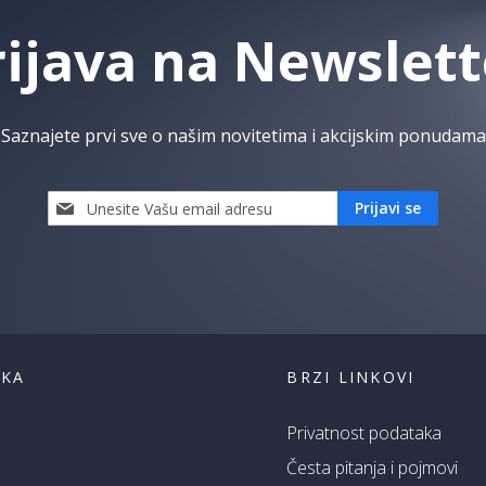
rijava na Newslett
Saznajete prvi sve o našim novitetima i akcijskim ponudama
Prijavi
Prijavi se
se
i
saznaj
prvi
za
naše
akcije
ŠKA
BRZI LINKOVI
Privatnost podataka
Česta pitanja i pojmovi