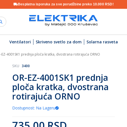
Besplatna isporuka za sve porudžbine preko 10.000 RSD!
Ventilatori
Skriveno svetlo za dom
Solarna rasveta
-EZ-4001SK1 prednja ploča kratka, dvostrana rotirajuća ORNO
SKU
3400
OR-EZ-4001SK1 prednja
ploča kratka, dvostrana
rotirajuća ORNO
Dostupnost: Na Lageru
735,00 RSD