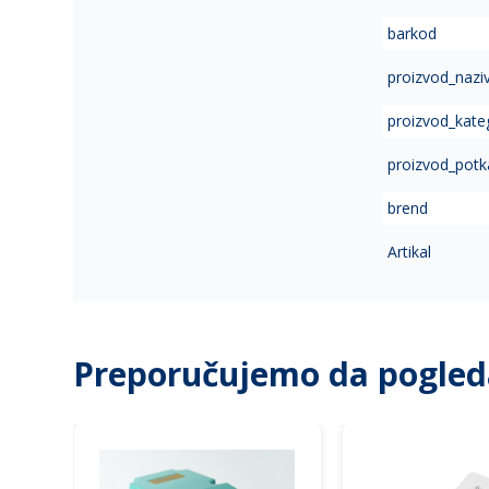
of
barkod
the
images
proizvod_nazi
gallery
proizvod_kate
proizvod_potk
brend
Artikal
Preporučujemo da pogled