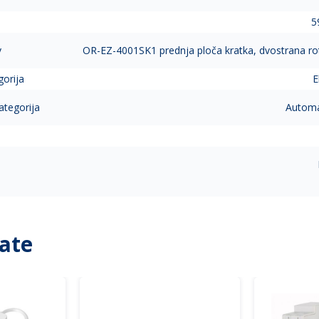
5
v
OR-EZ-4001SK1 prednja ploča kratka, dvostrana r
gorija
E
ategorija
Automat
ate