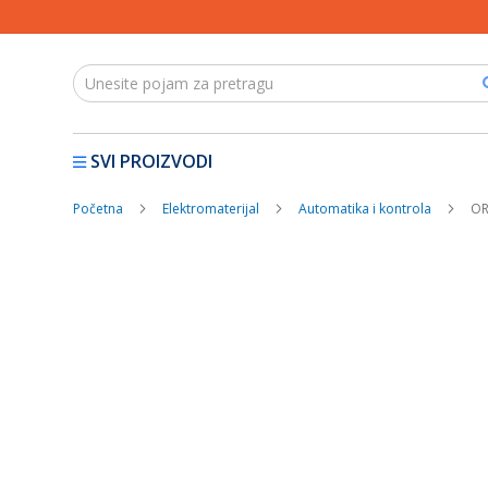
SVI PROIZVODI
Početna
Elektromaterijal
Automatika i kontrola
OR
Skip
to
the
end
of
the
images
gallery