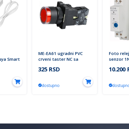
ME-EA61 ugradni PVC
Foto relej
uya Smart
crveni taster NC sa
senzor 1
kabl 2x
tinjalicom IP63 Mitea
SRSD1NO
325 RSD
10.200
Electric
Eaton
dostupno
dostupn