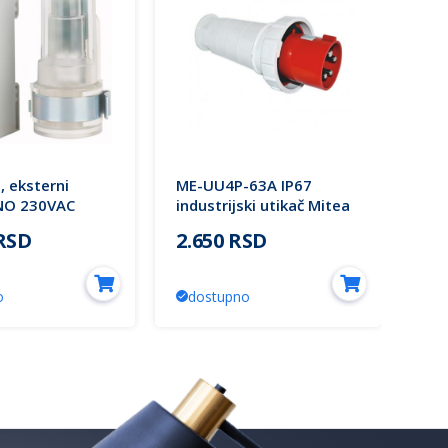
, eksterni
ME-UU4P-63A IP67
OR-
NO 230VAC
industrijski utikač Mitea
za 
W 196845
Electric
 RSD
2.650 RSD
90
o
dostupno
d