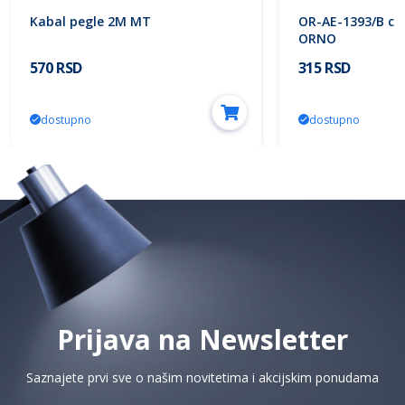
Kabal pegle 2M MT
OR-AE-1393/B crni
ORNO
570 RSD
315 RSD
dostupno
dostupno
Prijava na Newsletter
Saznajete prvi sve o našim novitetima i akcijskim ponudama