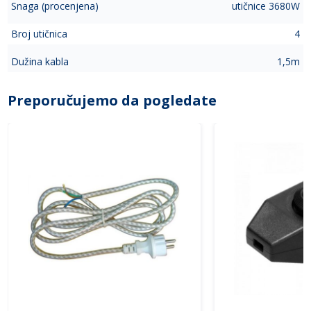
Snaga (procenjena)
utičnice 3680W
Broj utičnica
4
Dužina kabla
1,5m
Preporučujemo da pogledate