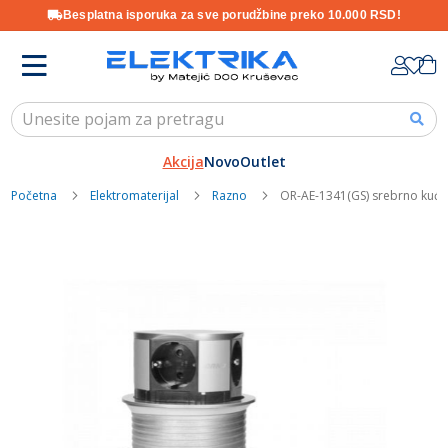
Besplatna isporuka za sve porudžbine preko 10.000 RSD!
Skip
K
to
Content
Akcija
Novo
Outlet
Početna
Elektromaterijal
Razno
OR-AE-1341(GS) srebrno kućišt
Skip
to
the
end
of
the
images
gallery