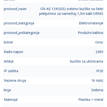
proizvod_naziv
OR-AE-1341(GS) srebrno kućište sa četiri
priključnice za nameštaj 1,5m kabl ORNO
proizvod_kategorija
Elektromaterijal
proizvod_potkategorija
Produžni kablovi
brend
Orno
Radni napon
230V
Artikal
Kućište sa utičnicama
IP zaštita
IP20
Nazivna struja
16 In(A)
boja
Srebrna
Materijal
Plastika + metal