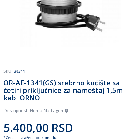
Skip
SKU
30311
to
OR-AE-1341(GS) srebrno kućište sa
the
četiri priključnice za nameštaj 1,5m
beginning
of
kabl ORNO
the
images
Dostupnost: Nema Na Lageru
gallery
5.400,00 RSD
*Cena je izražena po komadu.