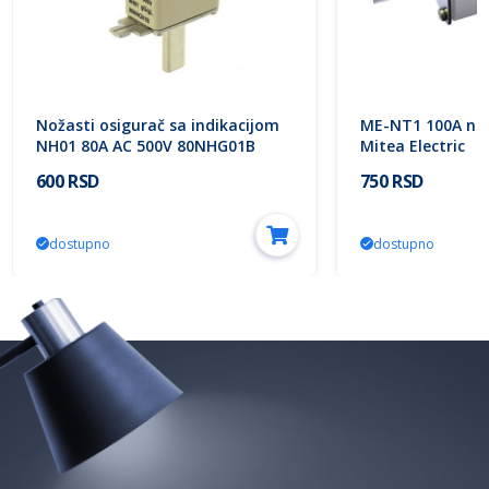
Nožasti osigurač sa indikacijom
ME-NT1 100A nož
NH01 80A AC 500V 80NHG01B
Mitea Electric
Eaton
600 RSD
750 RSD
dostupno
dostupno