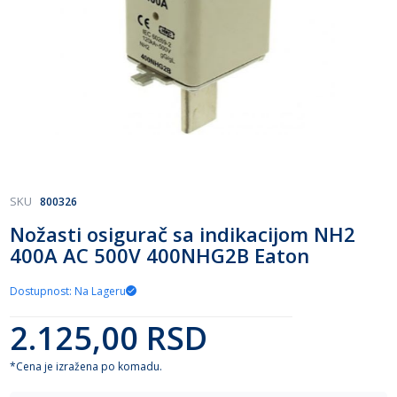
Skip
SKU
800326
to
Nožasti osigurač sa indikacijom NH2
the
400A AC 500V 400NHG2B Eaton
beginning
of
the
Dostupnost: Na Lageru
images
gallery
2.125,00 RSD
*Cena je izražena po komadu.