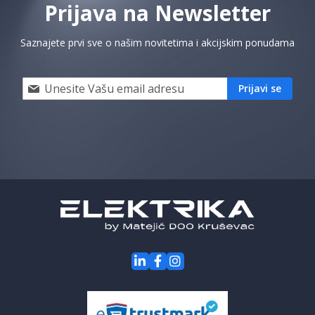
Prijava na Newsletter
Saznajete prvi sve o našim novitetima i akcijskim ponudama
Prijavi
Prijavi se
se
i
saznaj
prvi
za
naše
akcije