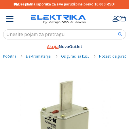
Besplatna isporuka za sve porudžbine preko 10.000 RSD!
Skip
K
to
Content
Akcija
Novo
Outlet
Početna
Elektromaterijal
Osigurači za kuću
Nožasti osigurači
Skip
to
the
end
of
the
images
gallery