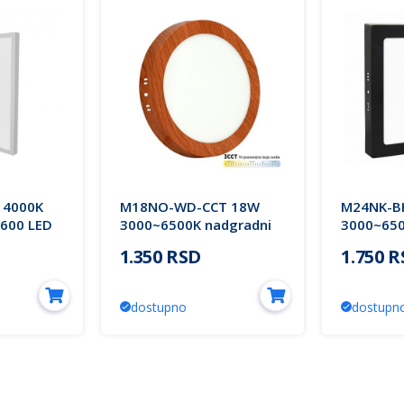
 4000K
M18NO-WD-CCT 18W
M24NK-B
x600 LED
3000~6500K nadgradni
3000~650
 LED PANEL
okrugli LED panel Mitea
nadgradn
1.350 RSD
1.750 
400lm 5Y-
Lighting (25 mes.)
panel Mit
cije 220V
mes.)
dostupno
dostupn