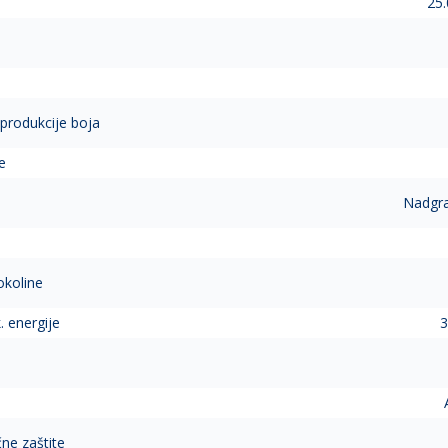
25.
eprodukcije boja
e
Nadgra
okoline
. energije
3
čne zaštite