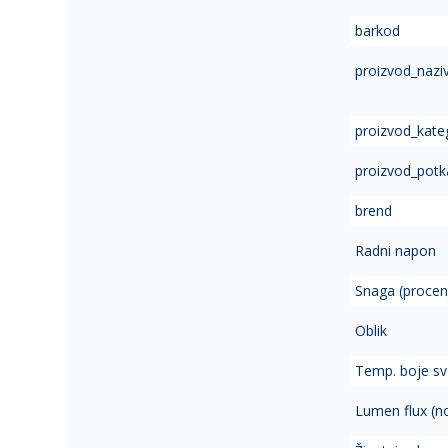
of
barkod
the
images
proizvod_nazi
gallery
proizvod_kate
proizvod_potk
brend
Radni napon
Snaga (procen
Oblik
Temp. boje sve
Lumen flux (n