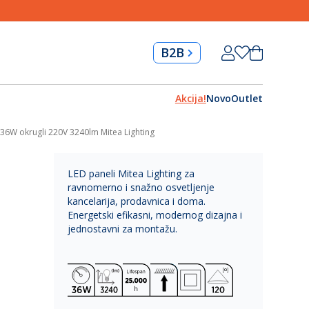
Skip
Korpa
B2B
to
Content
Akcija!
Novo
Outlet
W okrugli 220V 3240lm Mitea Lighting
LED paneli Mitea Lighting za
ravnomerno i snažno osvetljenje
kancelarija, prodavnica i doma.
Energetski efikasni, modernog dizajna i
jednostavni za montažu.