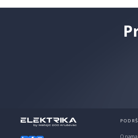
P
PODR
O nama