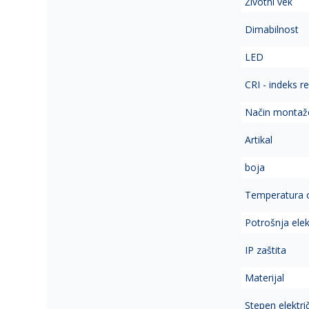
Životni vek
Dimabilnost
LED
CRI - indeks r
Način montaž
Artikal
boja
Temperatura 
Potrošnja elek
IP zaštita
Materijal
Stepen elektri