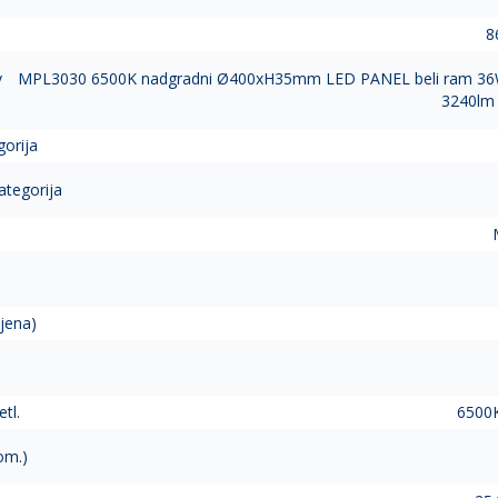
8
v
MPL3030 6500K nadgradni Ø400xH35mm LED PANEL beli ram 36W
3240lm 
gorija
ategorija
jena)
tl.
6500K
om.)