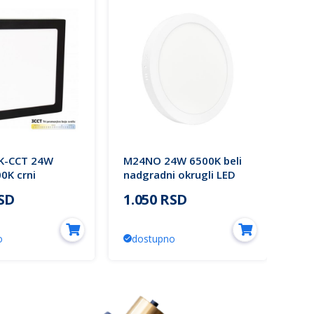
K-CCT 24W
M24NO 24W 6500K beli
M1
0K crni
nadgradni okrugli LED
sat
i kvadratni LED
panel Mitea Lighting
kva
RSD
1.050 RSD
1.
ea Lighting (25
Mit
o
dostupno
d