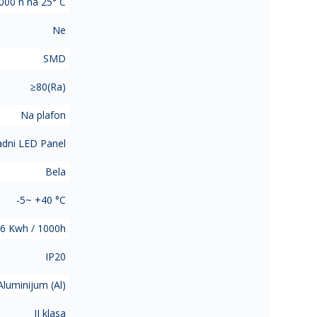
000 h na 25° C
Ne
SMD
≥80(Ra)
Na plafon
dni LED Panel
Bela
-5~ +40 °C
6 Kwh / 1000h
IP20
Aluminijum (Al)
II klasa