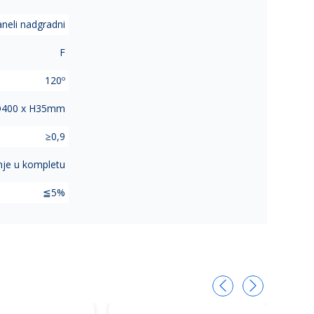
neli nadgradni
F
120º
400 x H35mm
≥0,9
je u kompletu
≦5%