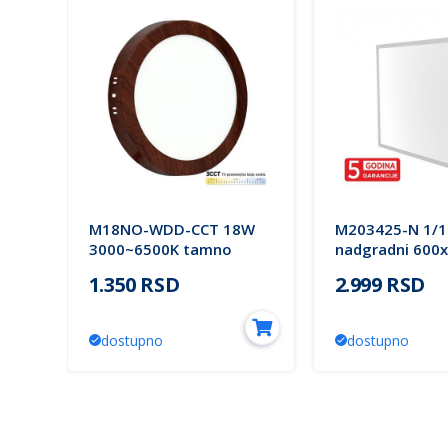
M18NO-WDD-CCT 18W
M203425-N 1/1
3000~6500K tamno
nadgradni 600
LED
braon nadgradni okrugli
backside light
1.350 RSD
2.999 RSD
(25
LED panel Mitea Lighting
beli ram 40W 4
(25 mes.)
5 godina garan
Mitea Lighting
dostupno
dostupno