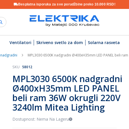
Besplatna isporuka za sve porudžbine preko 10.000 RSD!
Ventilatori
Skriveno svetlo za dom
Solarna rasveta
 nadgradni
MPL3030 6500K nadgradni Ø400xH35mm LED PANEL beli ram 36
SKU
58012
MPL3030 6500K nadgradni
Ø400xH35mm LED PANEL
beli ram 36W okrugli 220V
3240lm Mitea Lighting
Dostupnost: Nema Na Lageru