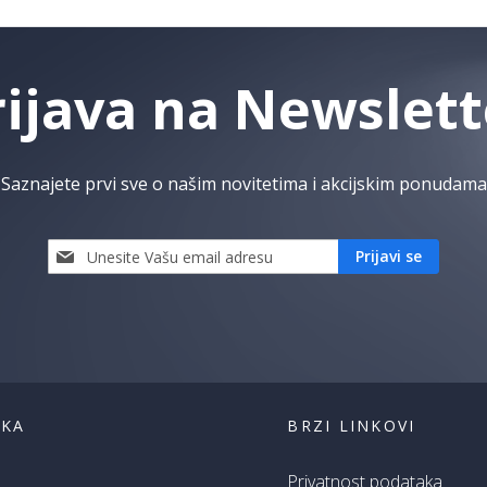
rijava na Newslett
Saznajete prvi sve o našim novitetima i akcijskim ponudama
Prijavi
Prijavi se
se
i
saznaj
prvi
za
naše
akcije
ŠKA
BRZI LINKOVI
Privatnost podataka