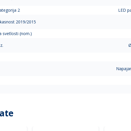
ategorija 2
LED pa
ikasnost 2019/2015
 svetlosti (nom.)
z.
Ø
Napajan
ate