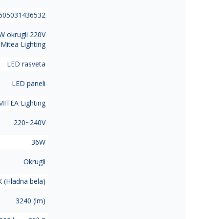
605031436532
 okrugli 220V
Mitea Lighting
LED rasveta
LED paneli
MITEA Lighting
220~240V
36W
Okrugli
 (Hladna bela)
3240 (lm)