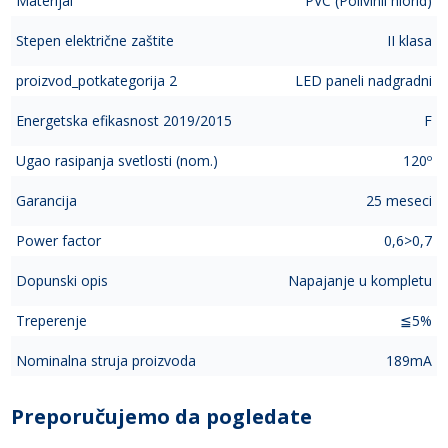
Materijal
PVC (Polivinil hlorid)
Stepen električne zaštite
II klasa
proizvod_potkategorija 2
LED paneli nadgradni
Energetska efikasnost 2019/2015
F
Ugao rasipanja svetlosti (nom.)
120º
Garancija
25 meseci
Power factor
0,6>0,7
Dopunski opis
Napajanje u kompletu
Treperenje
≦5%
Nominalna struja proizvoda
189mA
Preporučujemo da pogledate