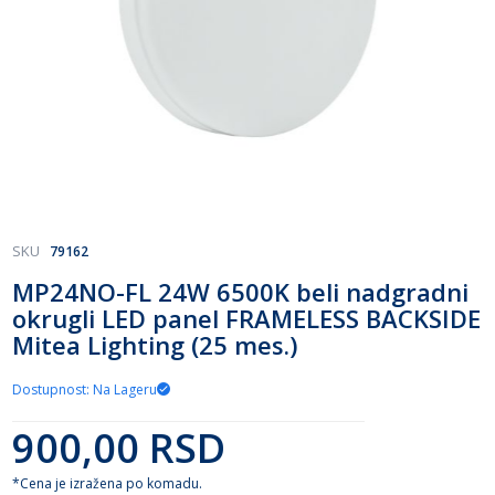
Skip
SKU
79162
to
MP24NO-FL 24W 6500K beli nadgradni
the
okrugli LED panel FRAMELESS BACKSIDE
beginning
of
Mitea Lighting (25 mes.)
the
images
Dostupnost: Na Lageru
gallery
900,00 RSD
*Cena je izražena po komadu.