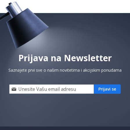
Prijava na Newsletter
Saznajete prvi sve o našim novitetima i akcijskim ponudama
Prijavi
Prijavi se
se
i
saznaj
prvi
za
naše
akcije