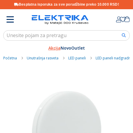
Besplatna isporuka za sve porudžbine preko 10.000 RSD!
Skip
K
to
Content
Akcija
Novo
Outlet
Početna
Unutrašnja rasveta
LED paneli
LED paneli nadgradni
Skip
to
the
end
of
the
images
gallery