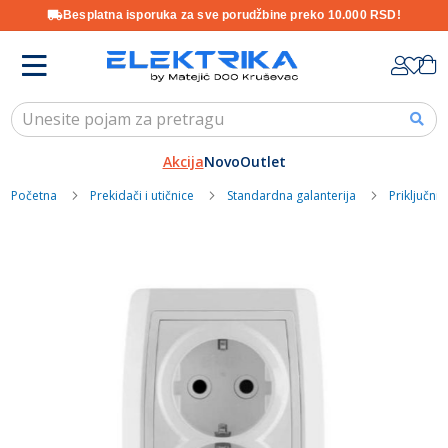
Besplatna isporuka za sve porudžbine preko 10.000 RSD!
Skip
K
to
Content
Akcija
Novo
Outlet
Početna
Prekidači i utičnice
Standardna galanterija
Priključnic
Skip
to
the
end
of
the
images
gallery