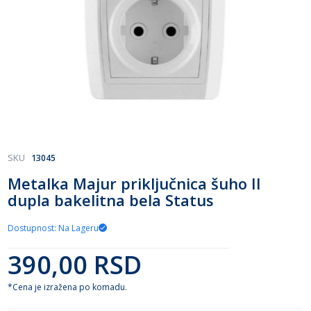
Skip
SKU
13045
to
Metalka Majur priključnica šuho II
the
dupla bakelitna bela Status
beginning
of
the
Dostupnost: Na Lageru
images
gallery
390,00 RSD
*Cena je izražena po komadu.