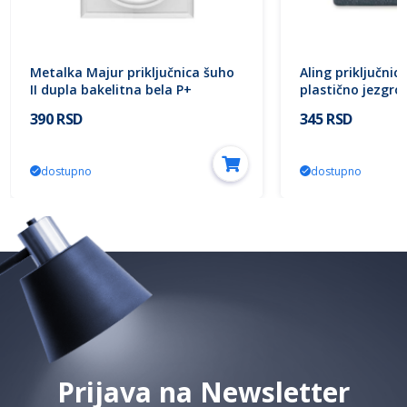
Metalka Majur priključnica šuho
Aling priključnica
II dupla bakelitna bela P+
plastično jezgro 
630.212 Prestige
390 RSD
345 RSD
dostupno
dostupno
Prijava na Newsletter