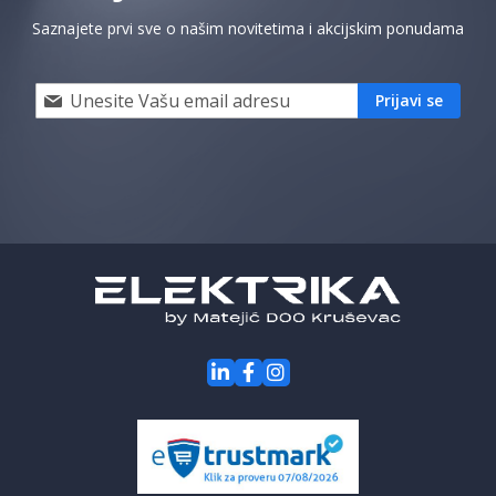
Saznajete prvi sve o našim novitetima i akcijskim ponudama
Prijavi
Prijavi se
se
i
saznaj
prvi
za
naše
akcije