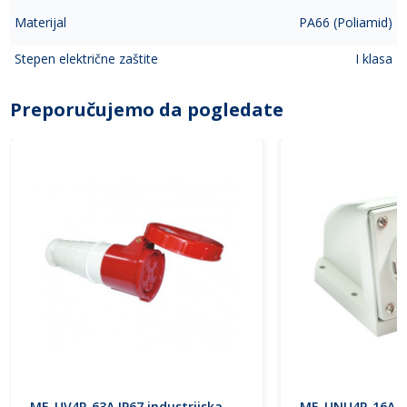
Materijal
PA66 (Poliamid)
Stepen električne zaštite
I klasa
Preporučujemo da pogledate
ME-UV4P-63A IP67 industrijska
ME-UNU4P-16A IP4