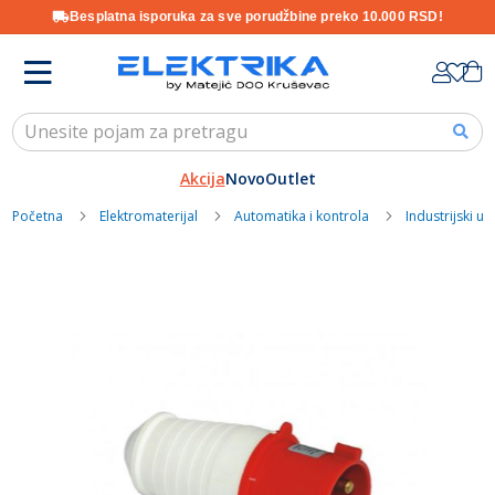
Besplatna isporuka za sve porudžbine preko 10.000 RSD!
Skip
K
to
Content
Akcija
Novo
Outlet
Početna
Elektromaterijal
Automatika i kontrola
Industrijski uti
Skip
to
the
end
of
the
images
gallery