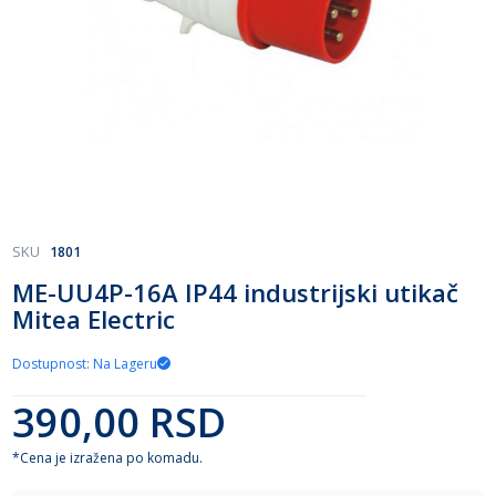
Skip
SKU
1801
to
ME-UU4P-16A IP44 industrijski utikač
the
Mitea Electric
beginning
of
the
Dostupnost: Na Lageru
images
gallery
390,00 RSD
*Cena je izražena po komadu.