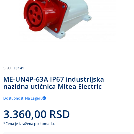
Skip
SKU
18141
to
ME-UN4P-63A IP67 industrijska
the
nazidna utičnica Mitea Electric
beginning
of
the
Dostupnost: Na Lageru
images
gallery
3.360,00 RSD
*Cena je izražena po komadu.