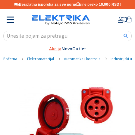
Besplatna isporuka za sve porudžbine preko 10.000 RSD!
Skip
K
to
Content
Akcija
Novo
Outlet
Početna
Elektromaterijal
Automatika i kontrola
Industrijski uti
Skip
to
the
end
of
the
images
gallery