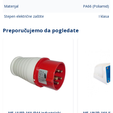
Materijal
PA66 (Poliamid)
Stepen električne zaštite
I klasa
Preporučujemo da pogledate
ME-UU5P-16A IP44 industrijski
ME-UN3P-16A IP44