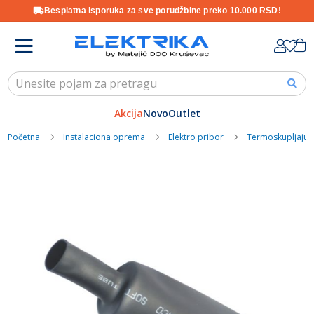
Besplatna isporuka za sve porudžbine preko 10.000 RSD!
Skip
K
to
Content
Akcija
Novo
Outlet
Početna
Instalaciona oprema
Elektro pribor
Termoskupljajući
Skip
to
the
end
of
the
images
gallery