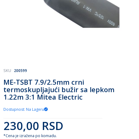
Skip
SKU
200599
to
ME-TSBT 7.9/2.5mm crni
the
termoskupljajući bužir sa lepkom
beginning
of
1.22m 3:1 Mitea Electric
the
images
Dostupnost: Na Lageru
gallery
230,00 RSD
*Cena je izražena po komadu.