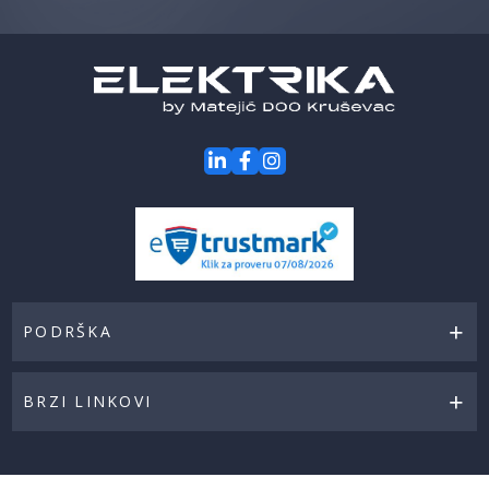
naše
akcije
PODRŠKA
BRZI LINKOVI