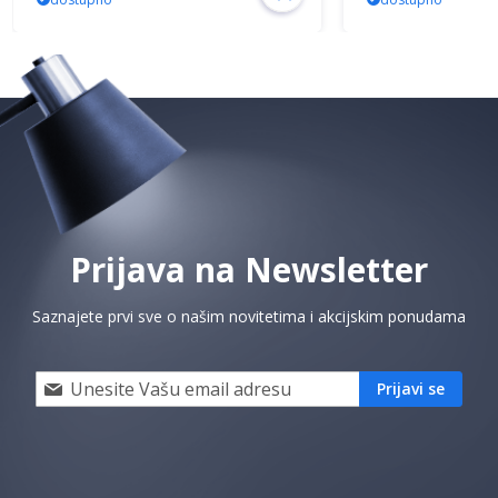
Prijava na Newsletter
Saznajete prvi sve o našim novitetima i akcijskim ponudama
Prijavi
Prijavi se
se
i
saznaj
prvi
za