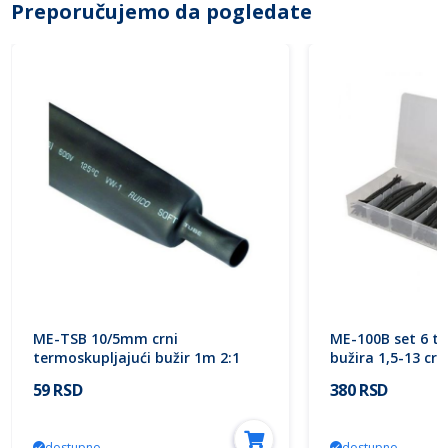
Preporučujemo da pogledate
ME-TSB 10/5mm crni
ME-100B set 6 te
termoskupljajući bužir 1m 2:1
bužira 1,5-13 cr
Mitea Electric
Electric
59 RSD
380 RSD
dostupno
dostupno