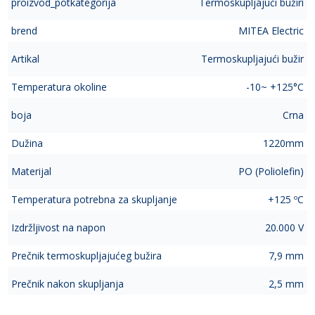
proizvod_potkategorija
Termoskupljajući bužiri
brend
MITEA Electric
Artikal
Termoskupljajući bužir
Temperatura okoline
-10~ +125°C
boja
Crna
Dužina
1220mm
Materijal
PO (Poliolefin)
Temperatura potrebna za skupljanje
+125 ºC
Izdržljivost na napon
20.000 V
Prečnik termoskupljajućeg bužira
7,9 mm
Prečnik nakon skupljanja
2,5 mm