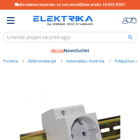
Besplatna isporuka za sve porudžbine preko 10.000 RSD!
Skip
K
to
Content
Akcija
Novo
Outlet
Početna
Elektromaterijal
Automatika i kontrola
Priključnice za
Skip
to
the
end
of
the
images
gallery