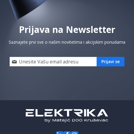
Prijava na Newsletter
Saznajete prvi sve o našim novitetima i akcijskim ponudama
Prijavi
Prijavi se
se
i
saznaj
prvi
za
naše
akcije