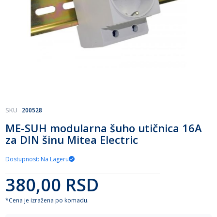
Skip
SKU
200528
to
ME-SUH modularna šuho utičnica 16A
the
za DIN šinu Mitea Electric
beginning
of
the
Dostupnost: Na Lageru
images
gallery
380,00 RSD
*Cena je izražena po komadu.