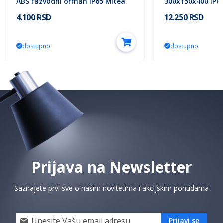
ABS razvodni orman IP65 Mitea
300x150x400 IP66
Electric
111681 Eaton
4.100 RSD
12.250 RSD
dostupno
dostupno
Prijava na Newsletter
Saznajete prvi sve o našim novitetima i akcijskim ponudama
Prijavi
Prijavi se