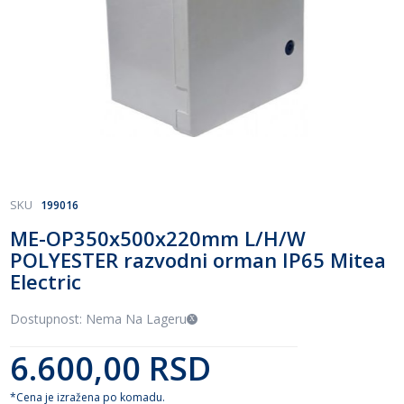
Skip
SKU
199016
to
ME-OP350x500x220mm L/H/W
the
POLYESTER razvodni orman IP65 Mitea
beginning
of
Electric
the
images
Dostupnost: Nema Na Lageru
gallery
6.600,00 RSD
*Cena je izražena po komadu.