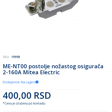
Skip
SKU
19998
to
ME-NT00 postolje nožastog osigurača
the
2-160A Mitea Electric
beginning
of
the
Dostupnost: Na Lageru
images
gallery
400,00 RSD
*Cena je izražena po komadu.