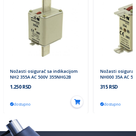
Nožasti osigurač sa indikacijom
Nožasti osigurač
NH2 355A AC 500V 355NHG2B
NH000 35A AC 5
Eaton
Eaton
1.250 RSD
315 RSD
dostupno
dostupno