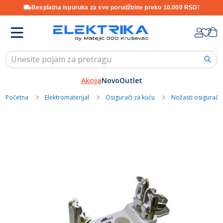
Besplatna isporuka za sve porudžbine preko 10.000 RSD!
Skip
K
to
Content
Akcija
Novo
Outlet
Početna
Elektromaterijal
Osigurači za kuću
Nožasti osigurači
Skip
to
the
end
of
the
images
gallery