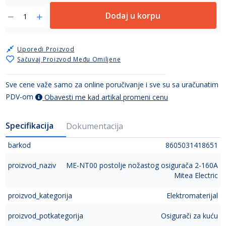
Dodaj u korpu
Uporedi Proizvod
Sačuvaj Proizvod Među Omiljene
Sve cene važe samo za online poručivanje i sve su sa uračunatim
PDV-om
Obavesti me kad artikal promeni cenu
Specifikacija
Dokumentacija
barkod
8605031418651
proizvod_naziv
ME-NT00 postolje nožastog osigurača 2-160A
Mitea Electric
proizvod_kategorija
Elektromaterijal
proizvod_potkategorija
Osigurači za kuću