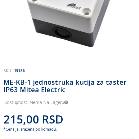
Skip
SKU
19936
to
ME-KB-1 jednostruka kutija za taster
the
IP63 Mitea Electric
beginning
of
the
Dostupnost: Nema Na Lageru
images
gallery
215,00 RSD
*Cena je izražena po komadu.