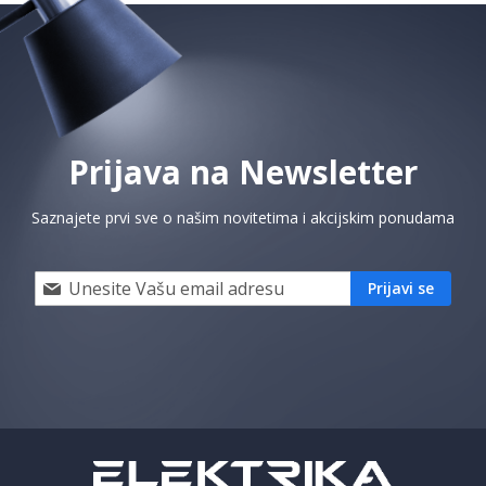
Prijava na Newsletter
Saznajete prvi sve o našim novitetima i akcijskim ponudama
Prijavi
Prijavi se
se
i
saznaj
prvi
za
naše
akcije