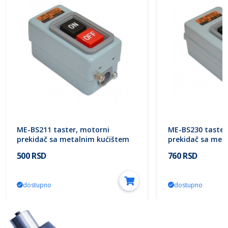
ME-BS211 taster, motorni
ME-BS230 taster
prekidač sa metalnim kućištem
prekidač sa met
10A 1.5KW M3.5 3P Mitea Electric
30A 3.7KW M5 3P 
500 RSD
760 RSD
dostupno
dostupno