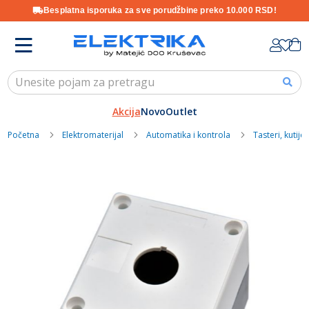
Besplatna isporuka za sve porudžbine preko 10.000 RSD!
Skip
K
to
Content
Akcija
Novo
Outlet
Početna
Elektromaterijal
Automatika i kontrola
Tasteri, kutije 
Skip
to
the
end
of
the
images
gallery