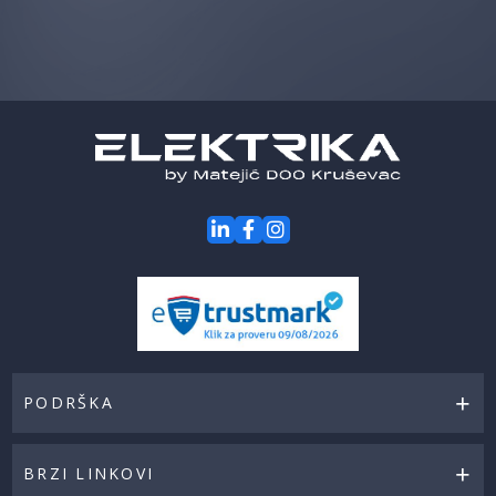
saznaj
prvi
za
naše
akcije
PODRŠKA
BRZI LINKOVI