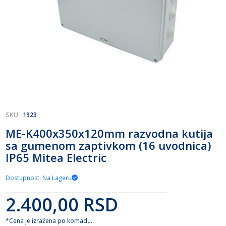
Skip
SKU
1923
to
ME-K400x350x120mm razvodna kutija
the
sa gumenom zaptivkom (16 uvodnica)
beginning
of
IP65 Mitea Electric
the
images
Dostupnost: Na Lageru
gallery
2.400,00 RSD
*Cena je izražena po komadu.