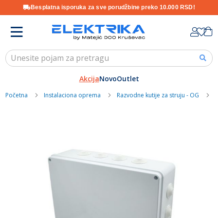
Besplatna isporuka za sve porudžbine preko 10.000 RSD!
Skip
K
to
Content
Akcija
Novo
Outlet
Početna
Instalaciona oprema
Razvodne kutije za struju - OG
Skip
to
the
end
of
the
images
gallery