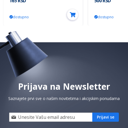
165 RSD
500 RSD
dostupno
dostupno
Prijava na Newsletter
Saznajete prvi sve o našim novitetima i akcijskim ponudama
Prijavi
Prijavi se
se
i