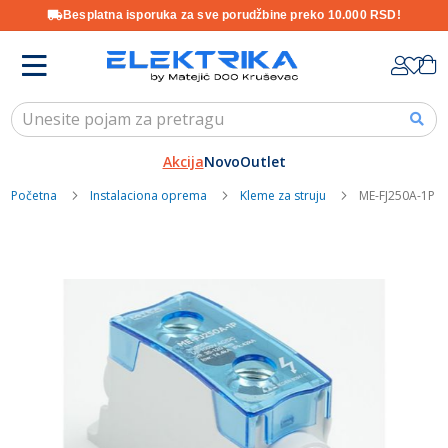
Besplatna isporuka za sve porudžbine preko 10.000 RSD!
Skip
K
to
Content
Akcija
Novo
Outlet
Početna
Instalaciona oprema
Kleme za struju
ME-FJ250A-1P St
Skip
to
the
end
of
the
images
gallery