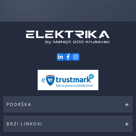
prvi
za
naše
akcije
PODRŠKA
BRZI LINKOVI