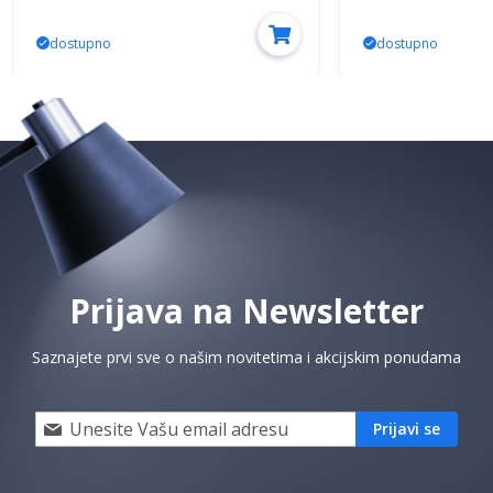
dostupno
dostupno
Prijava na Newsletter
Saznajete prvi sve o našim novitetima i akcijskim ponudama
Prijavi
Prijavi se
se
i
saznaj