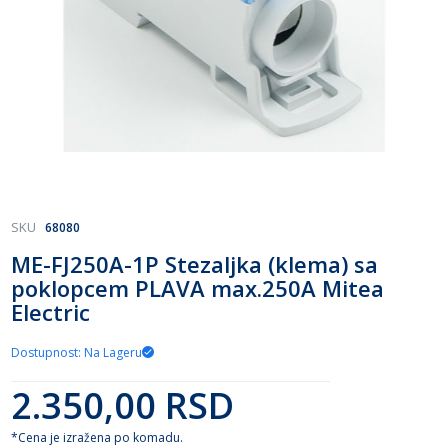
Skip
SKU
68080
to
ME-FJ250A-1P Stezaljka (klema) sa
the
poklopcem PLAVA max.250A Mitea
beginning
of
Electric
the
images
Dostupnost: Na Lageru
gallery
2.350,00 RSD
*Cena je izražena po komadu.