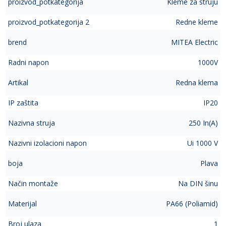
proizvod_potkategorija
Kleme za struju
proizvod_potkategorija 2
Redne kleme
brend
MITEA Electric
Radni napon
1000V
Artikal
Redna klema
IP zaštita
IP20
Nazivna struja
250 In(A)
Nazivni izolacioni napon
Ui 1000 V
boja
Plava
Način montaže
Na DIN šinu
Materijal
PA66 (Poliamid)
Broj ulaza
1