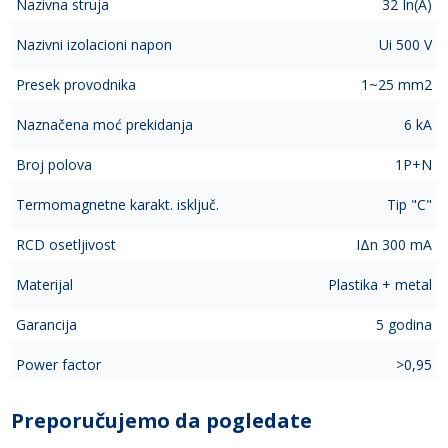
Nazivna struja
32 In(A)
Nazivni izolacioni napon
Ui 500 V
Presek provodnika
1~25 mm2
Naznačena moć prekidanja
6 kA
Broj polova
1P+N
Termomagnetne karakt. isključ.
Tip "C"
RCD osetljivost
IΔn 300 mA
Materijal
Plastika + metal
Garancija
5 godina
Power factor
>0,95
Preporučujemo da pogledate