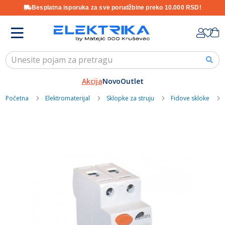
Besplatna isporuka za sve porudžbine preko 10.000 RSD!
Skip
K
to
Content
Akcija
Novo
Outlet
Početna
Elektromaterijal
Sklopke za struju
Fidove skloke
Skip
to
the
end
of
the
images
gallery