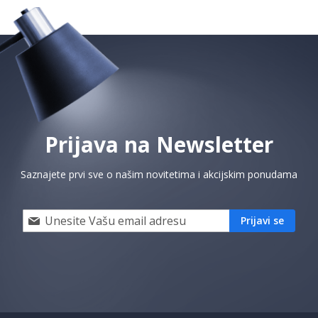
Prijava na Newsletter
Saznajete prvi sve o našim novitetima i akcijskim ponudama
Prijavi
Prijavi se
se
i
saznaj
prvi
za
naše
akcije