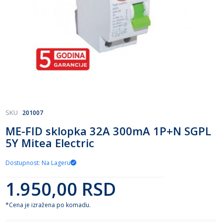
Skip
SKU
201007
to
ME-FID sklopka 32A 300mA 1P+N SGPL
the
5Y Mitea Electric
beginning
of
the
Dostupnost: Na Lageru
images
gallery
1.950,00 RSD
*Cena je izražena po komadu.