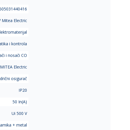
605031440416
Mitea Electric
lektromaterijal
ika i kontrola
rači i nosači CO
MITEA Electric
ndrični osigurač
IP20
50 In(A)
Ui 500 V
amika + metal