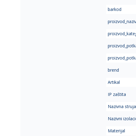
of
barkod
the
images
proizvod_nazi
gallery
proizvod_kate
proizvod_potk
proizvod_potk
brend
Artikal
IP zaštita
Nazivna struj
Nazivni izolac
Materijal