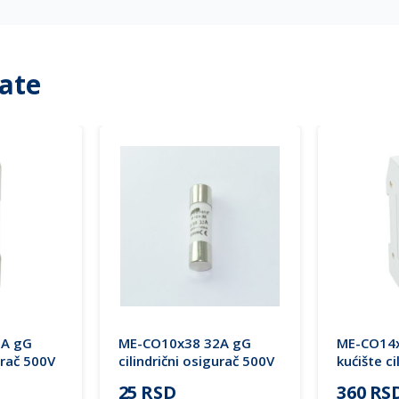
ate
2A gG
ME-CO10x38 32A gG
ME-CO14x
urač 500V
cilindrični osigurač 500V
kućište ci
Mitea Electric
osigurač
25 RSD
360 RS
sijalico