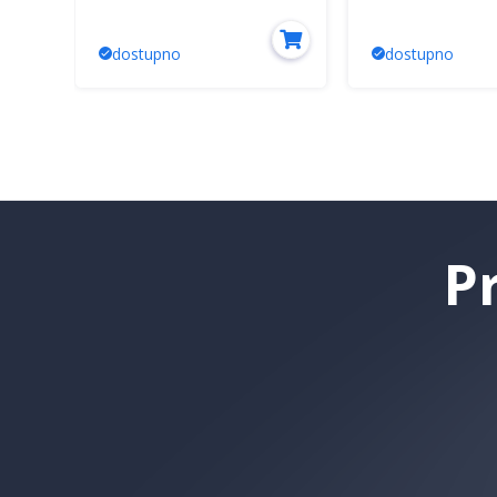
dostupno
dostupno
P