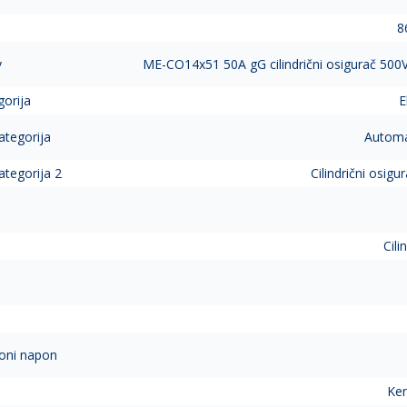
8
v
ME-CO14x51 50A gG cilindrični osigurač 500V 
gorija
E
ategorija
Automat
ategorija 2
Cilindrični osigu
Cili
a
ioni napon
Ker