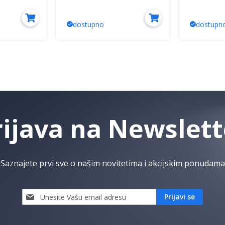
Mitea Ele
dostupno
dostupn
rijava na Newslett
Saznajete prvi sve o našim novitetima i akcijskim ponudama
Prijavi
Prijavi se
se
i
saznaj