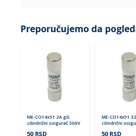
Preporučujemo da pogled
ME-CO14x51 2A gG
ME-CO14x51 3
00V
cilindrični osigurač 500V
cilindrični osig
Mitea Electric
Mitea Electric
50 RSD
50 RSD