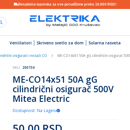
Besplatna isporuka za sve porudžbine preko 10.000 RSD!
Ventilatori
Skriveno svetlo za dom
Solarna rasveta
lindrični osigurači i nosači CO
ME-CO14x51 50A gG cilindrični osigurač 500V
SKU
200734
ME-CO14x51 50A gG
cilindrični osigurač 500V
Mitea Electric
Dostupnost: Na Lageru
50,00 RSD