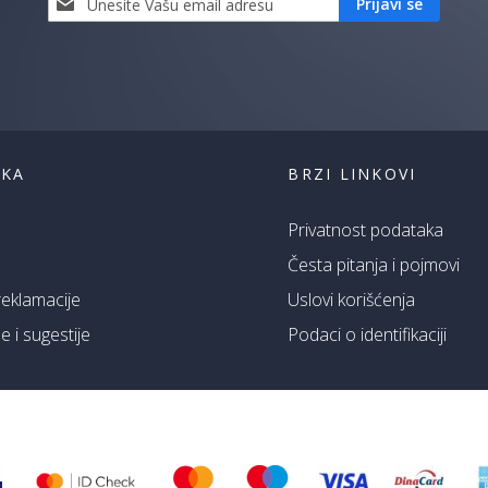
Prijavi se
se
i
saznaj
prvi
za
naše
akcije
ŠKA
BRZI LINKOVI
Privatnost podataka
Česta pitanja i pojmovi
 reklamacije
Uslovi korišćenja
 i sugestije
Podaci o identifikaciji