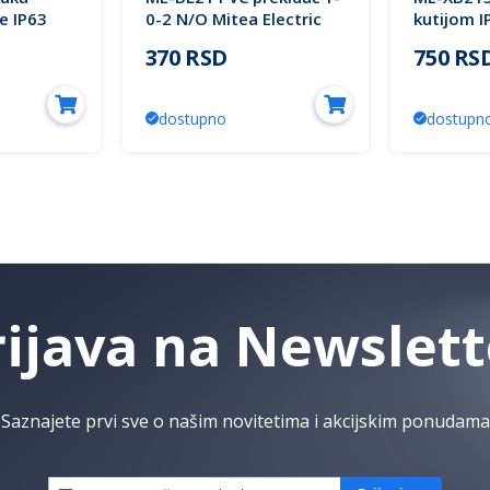
re IP63
0-2 N/O Mitea Electric
kutijom I
Electric
370 RSD
750 RS
dostupno
dostupn
rijava na Newslett
Saznajete prvi sve o našim novitetima i akcijskim ponudama
Prijavi