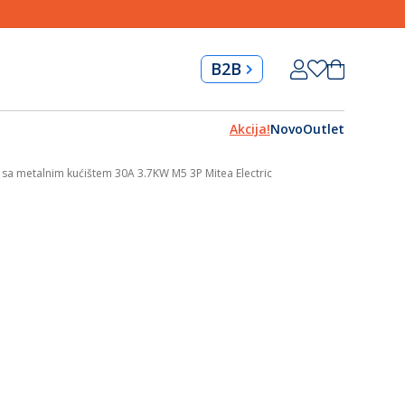
Skip
Korpa
B2B
to
Content
Akcija!
Novo
Outlet
 sa metalnim kućištem 30A 3.7KW M5 3P Mitea Electric