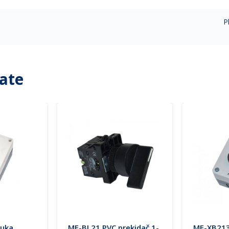
P
ate
ruka
ME-BL21 PVC prekidač 1-
ME-XB213