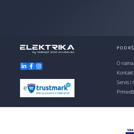
PODR
O nama
Kontakt
Servis i
Primedbe