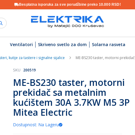
Besplatna isporuka za sve porudžbine preko 10.000 RSD!
Ventilatori
Skriveno svetlo za dom
Solarna rasveta
teri, kutije za tastere i signalne sijalice
ME-BS230 taster, motorni prekidač
SKU
200519
ME-BS230 taster, motorni
prekidač sa metalnim
kućištem 30A 3.7KW M5 3P
Mitea Electric
Dostupnost: Na Lageru