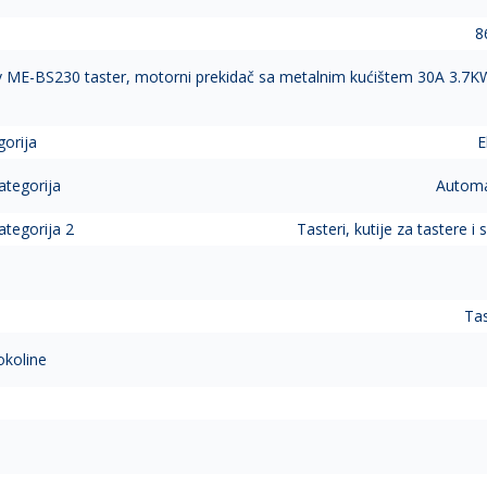
8
v
ME-BS230 taster, motorni prekidač sa metalnim kućištem 30A 3.7
gorija
E
ategorija
Automat
ategorija 2
Tasteri, kutije za tastere i s
Tas
okoline
a