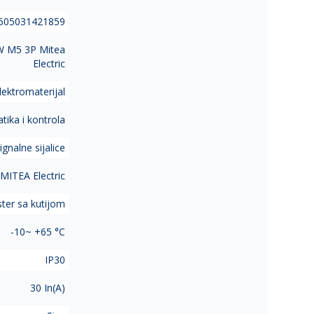
605031421859
KW M5 3P Mitea
Electric
lektromaterijal
ika i kontrola
ignalne sijalice
MITEA Electric
ter sa kutijom
-10~ +65 °C
IP30
30 In(A)