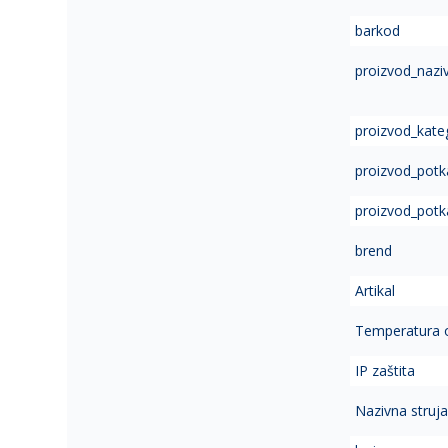
of
barkod
the
images
proizvod_nazi
gallery
proizvod_kate
proizvod_potk
proizvod_potk
brend
Artikal
Temperatura 
IP zaštita
Nazivna struj