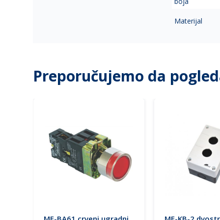
boja
Materijal
Preporučujemo da pogled
ME-BA61 crveni ugradni
ME-KB-2 dvost