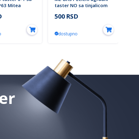
P63 Mitea
taster NO sa tinjalicom
N/O
IP63 Mitea Electric
D
500 RSD
26
o
dostupno
d
er