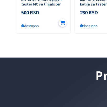
tric
taster NC sa tinjalicom
kutija za taste
IP63 Mitea Electric
Mitea Electric
500 RSD
280 RSD
dostupno
dostupno
P