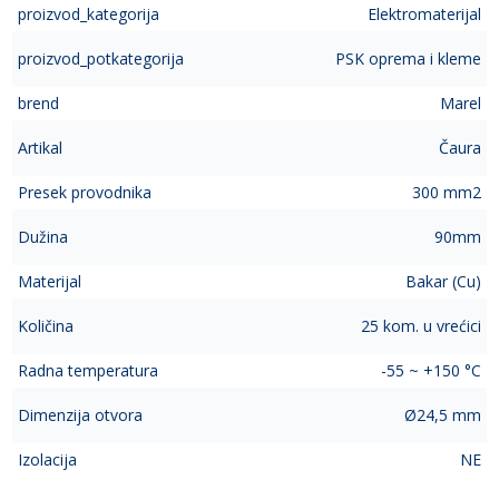
proizvod_kategorija
Elektromaterijal
proizvod_potkategorija
PSK oprema i kleme
brend
Marel
Artikal
Čaura
Presek provodnika
300 mm2
Dužina
90mm
Materijal
Bakar (Cu)
Količina
25 kom. u vrećici
Radna temperatura
-55 ~ +150 °C
Dimenzija otvora
Ø24,5 mm
Izolacija
NE