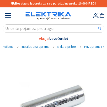
Besplatna isporuka za sve porudžbine preko 10.000 RSD!
Skip
K
to
Content
Akcija
Novo
Outlet
Početna
Instalaciona oprema
Elektro pribor
PSK oprema i kl
Skip
to
the
end
of
the
images
gallery