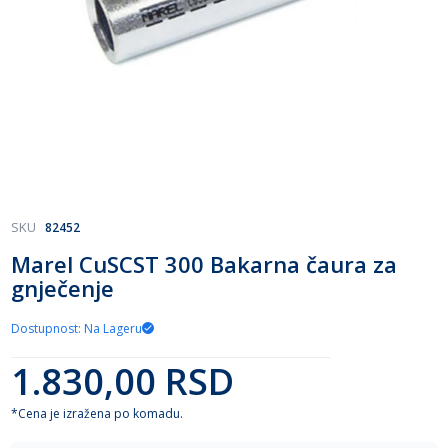
Skip
SKU
82452
to
Marel CuSCST 300 Bakarna čaura za
the
gnječenje
beginning
of
the
Dostupnost: Na Lageru
images
gallery
1.830,00 RSD
*Cena je izražena po komadu.