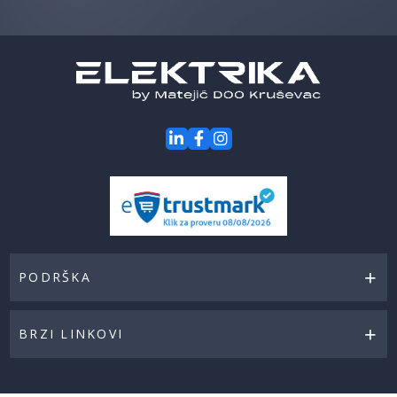
za
naše
akcije
PODRŠKA
BRZI LINKOVI