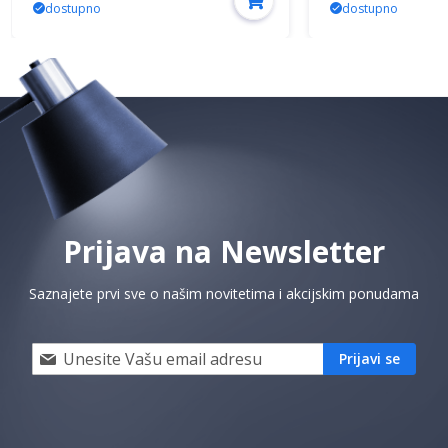
dostupno
dostupno
Prijava na Newsletter
Saznajete prvi sve o našim novitetima i akcijskim ponudama
Prijavi
Prijavi se
se
i
saznaj
prvi