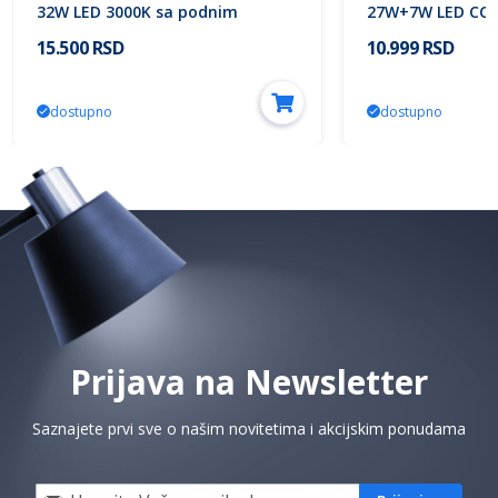
32W LED 3000K sa podnim
27W+7W LED CCT
prekidačem Mitea Lighting
TOUCH dimerom
15.500 RSD
10.999 RSD
Mitea Lighting
dostupno
dostupno
Prijava na Newsletter
Saznajete prvi sve o našim novitetima i akcijskim ponudama
Prijavi