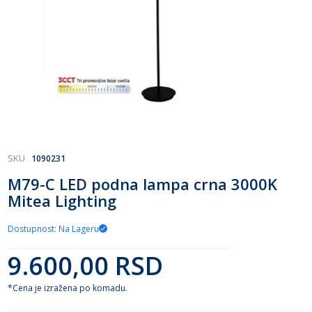
Skip
SKU
1090231
to
M79-C LED podna lampa crna 3000K
the
Mitea Lighting
beginning
of
the
Dostupnost: Na Lageru
images
gallery
9.600,00 RSD
*Cena je izražena po komadu.