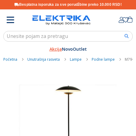
Besplatna isporuka za sve porudžbine preko 10.000 RSD!
Skip
K
to
Content
Akcija
Novo
Outlet
Početna
Unutrašnja rasveta
Lampe
Podne lampe
M79-C 
Skip
to
the
end
of
the
images
gallery