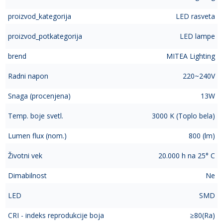
proizvod_kategorija
LED rasveta
proizvod_potkategorija
LED lampe
brend
MITEA Lighting
Radni napon
220~240V
Snaga (procenjena)
13W
Temp. boje svetl.
3000 K (Toplo bela)
Lumen flux (nom.)
800 (lm)
Životni vek
20.000 h na 25° C
Dimabilnost
Ne
LED
SMD
CRI - indeks reprodukcije boja
≥80(Ra)