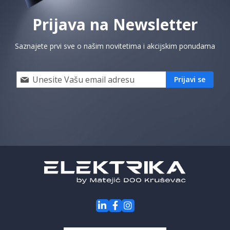
Prijava na Newsletter
Saznajete prvi sve o našim novitetima i akcijskim ponudama
Prijavi
Prijavi se
se
i
saznaj
prvi
za
naše
akcije