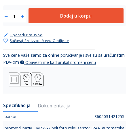
Dodaj u korpu
Uporedi Proizvod
Sačuvaj Proizvod Među Omiljene
Sve cene važe samo za online poručivanje i sve su sa uračunatim
PDV-om
Obavesti me kad artikal promeni cenu
Specifikacija
Dokumentacija
barkod
8605031421255
proizvod_naziv
M279-2 beli foto relej senzor IP44, automatska