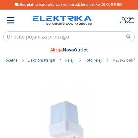
Besplatna isporuka za sve porudžbine preko 10.000 RSD!
Skip
K
to
Content
Akcija
Novo
Outlet
Početna
Elektromaterijal
Releji
Foto releji
M279-2 beli fo
Skip
to
the
end
of
the
images
gallery