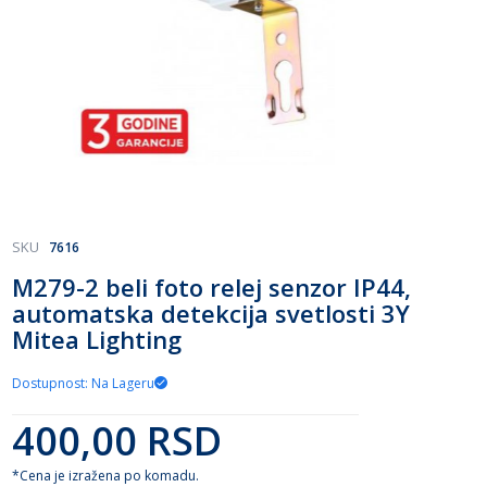
Skip
SKU
7616
to
M279-2 beli foto relej senzor IP44,
the
automatska detekcija svetlosti 3Y
beginning
of
Mitea Lighting
the
images
Dostupnost: Na Lageru
gallery
400,00 RSD
*Cena je izražena po komadu.