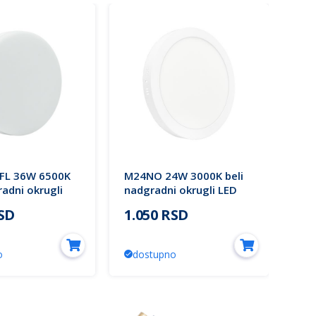
FL 36W 6500K
M24NO 24W 3000K beli
M2
radni okrugli
nadgradni okrugli LED
crn
l FRAMELESS
panel Mitea Lighting
LED
RSD
1.050 RSD
1.
 Mitea Lighting
o
dostupno
d