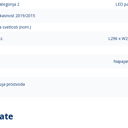
ategorija 2
LED pa
ikasnost 2019/2015
 svetlosti (nom.)
z.
L296 x W
Napajan
uja proizvoda
ate