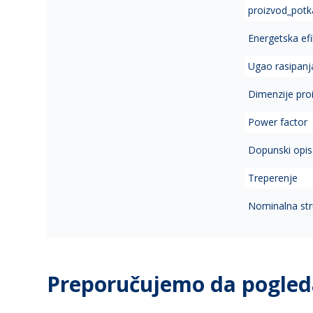
proizvod_potk
Energetska ef
Ugao rasipanja
Dimenzije proi
Power factor
Dopunski opis
Treperenje
Nominalna str
Preporučujemo da pogled