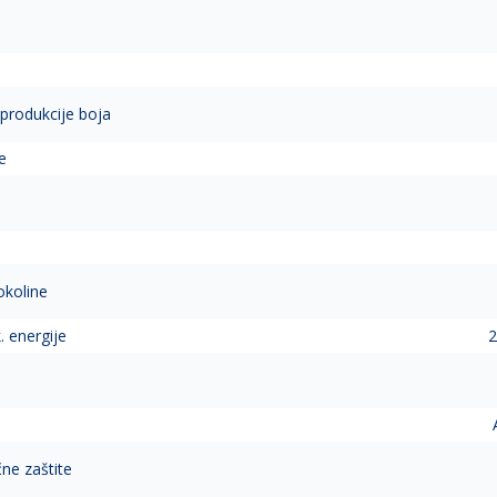
eprodukcije boja
e
okoline
. energije
2
čne zaštite