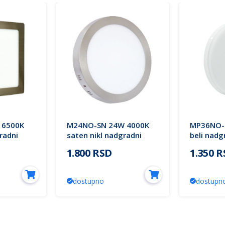
 6500K
M24NO-SN 24W 4000K
MP36NO-
radni
saten nikl nadgradni
beli nadg
panel
okrugli LED panel Mitea
LED pane
1.800 RSD
1.350 
Lighting
BACKSIDE
(25 mes.)
dostupno
dostupn