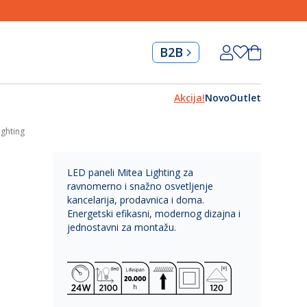
Skip
Korpa
B2B
to
Content
Akcija!
Novo
Outlet
ighting
LED paneli Mitea Lighting za
ravnomerno i snažno osvetljenje
kancelarija, prodavnica i doma.
Energetski efikasni, modernog dizajna i
jednostavni za montažu.