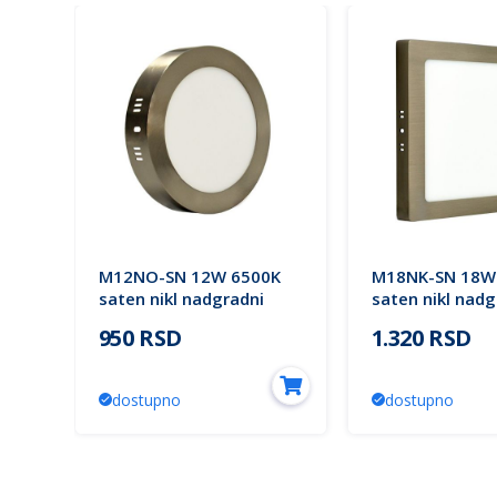
K
M12NO-SN 12W 6500K
M18NK-SN 18W
saten nikl nadgradni
saten nikl nadg
ANEL
okrugli LED panel Mitea
kvadratni LED 
950 RSD
1.320 RSD
Lighting
Mitea Lighting
(25
dostupno
dostupno