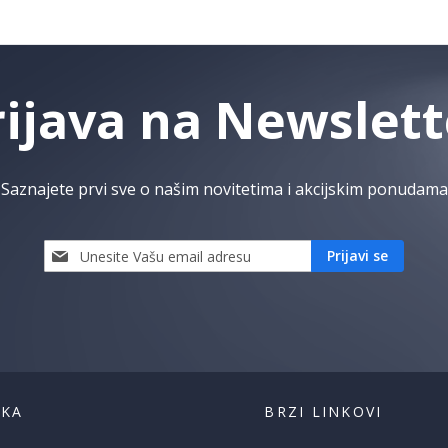
rijava na Newslett
Saznajete prvi sve o našim novitetima i akcijskim ponudama
Prijavi
Prijavi se
se
i
saznaj
prvi
za
naše
akcije
ŠKA
BRZI LINKOVI