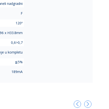
neli nadgradni
F
120º
296 x H33.8mm
0,6>0,7
je u kompletu
≦5%
189mA