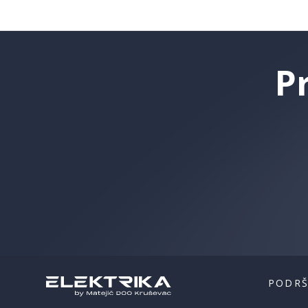
P
PODR