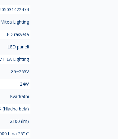
605031422474
Mitea Lighting
LED rasveta
LED paneli
MITEA Lighting
85~265V
24W
Kvadratni
 (Hladna bela)
2100 (lm)
000 h na 25° C