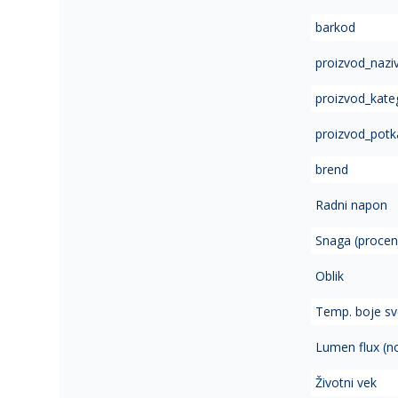
of
barkod
the
images
proizvod_nazi
gallery
proizvod_kate
proizvod_potk
brend
Radni napon
Snaga (procen
Oblik
Temp. boje sve
Lumen flux (n
Životni vek