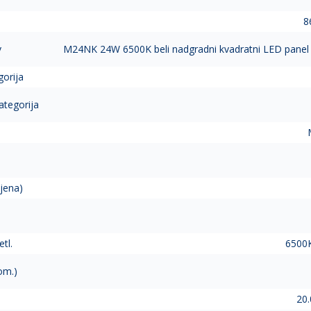
8
v
M24NK 24W 6500K beli nadgradni kvadratni LED panel 
gorija
ategorija
jena)
tl.
6500K
om.)
20.