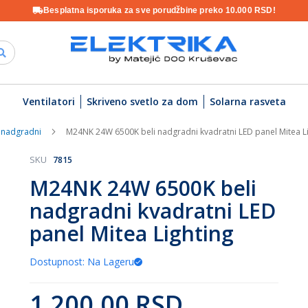
Besplatna isporuka za sve porudžbine preko 10.000 RSD!
Ventilatori
Skriveno svetlo za dom
Solarna rasveta
 nadgradni
M24NK 24W 6500K beli nadgradni kvadratni LED panel Mitea L
SKU
7815
M24NK 24W 6500K beli
nadgradni kvadratni LED
panel Mitea Lighting
Dostupnost: Na Lageru
1.200,00 RSD