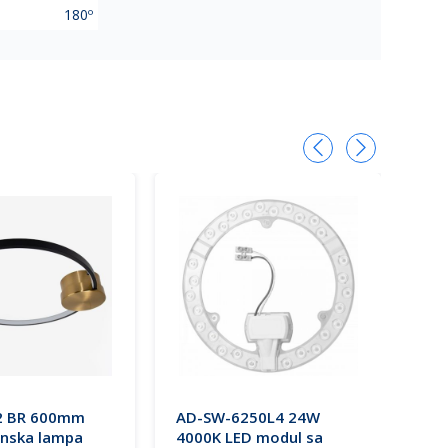
180º
2 BR 600mm
AD-SW-6250L4 24W
M20
onska lampa
4000K LED modul sa
CCT