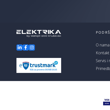
PODR
O nama
Kontakt
Servis i
Primedbe