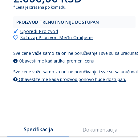
*Cena je izražena po komadu.
PROIZVOD TRENUTNO NIJE DOSTUPAN
Uporedi Proizvod
Sačuvaj Proizvod Među Omiljene
Sve cene važe samo za online poručivanje i sve su sa uračun
Obavesti me kad artikal promeni cenu
Sve cene važe samo za online poručivanje i sve su sa uračun
Obavestite me kada proizvod ponovo bude dostupan.
Specifikacija
Dokumentacija