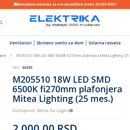
Besplatna isporuka za sve porudžbine preko 10.000 RSD!
Ventilatori
Skriveno svetlo za dom
Solarna rasveta
jere
M205510 18W LED SMD 6500K fi270mm plafonjera Mitea Lighting (25 
SKU
66000
M205510 18W LED SMD
6500K fi270mm plafonjera
Mitea Lighting (25 mes.)
Dostupnost: Nema Na Lageru
2.000,00 RSD