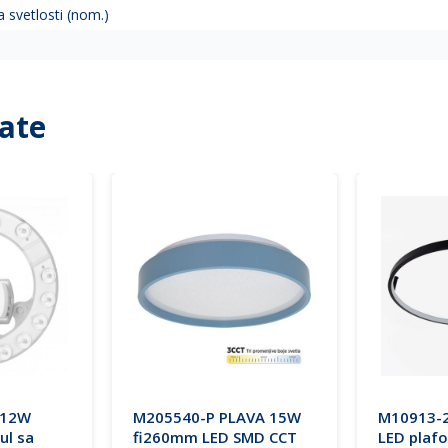
 svetlosti (nom.)
ate
 12W
M205540-P PLAVA 15W
M10913-
ul sa
fi260mm LED SMD CCT
LED plaf