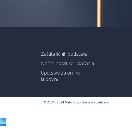
Zaštita ličnih podataka
Načini isporuke i plaćanja
Uputstvo za online
kupovinu
© 2009 - 2024 Matejić doo. Sva prava zadržana.