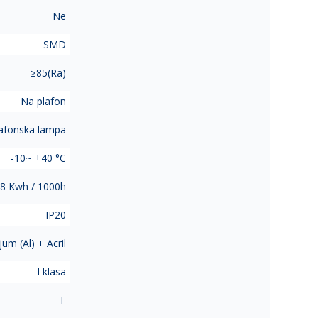
Ne
SMD
≥85(Ra)
Na plafon
afonska lampa
-10~ +40 °C
8 Kwh / 1000h
IP20
jum (Al) + Acril
I klasa
F