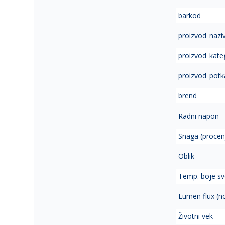
of
barkod
the
images
proizvod_nazi
gallery
proizvod_kate
proizvod_potk
brend
Radni napon
Snaga (procen
Oblik
Temp. boje sve
Lumen flux (n
Životni vek