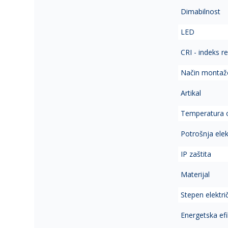
Dimabilnost
LED
CRI - indeks r
Način montaž
Artikal
Temperatura 
Potrošnja elek
IP zaštita
Materijal
Stepen elektri
Energetska ef