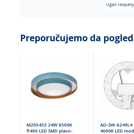
Ugao rasipanja
Preporučujemo da pogled
M205453 24W 6500K
AD-SW-6249L4
D
fi400 LED SMD plavo-
4000K LED mod