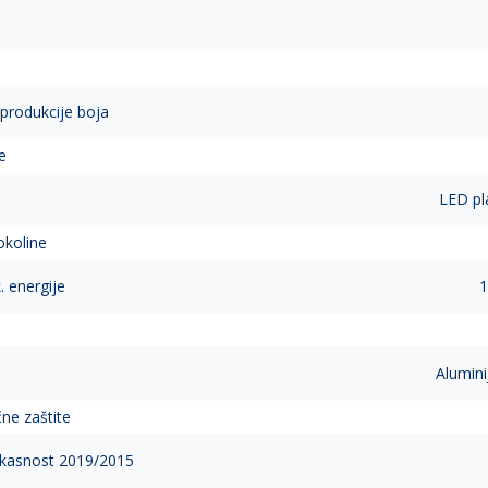
eprodukcije boja
e
LED pl
okoline
. energije
1
Alumini
čne zaštite
ikasnost 2019/2015