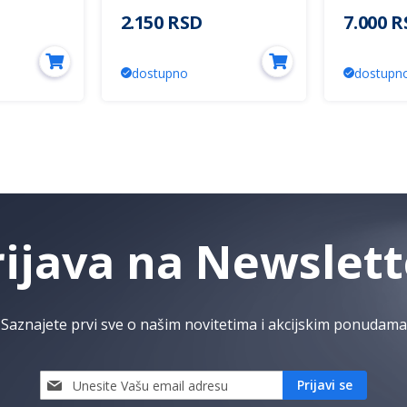
0lm AVIS
3000~6500K plafonjera
crna + st
2.150 RSD
7.000 
Mitea Lighting (25 mes.)
3000K Mit
mes.)
dostupno
dostupn
rijava na Newslett
Saznajete prvi sve o našim novitetima i akcijskim ponudama
Prijavi
Prijavi se
se