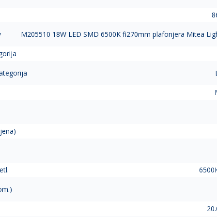
8
v
M205510 18W LED SMD 6500K fi270mm plafonjera Mitea Light
gorija
ategorija
jena)
tl.
6500K
om.)
20.