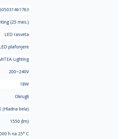
605031461763
ing (25 mes.)
LED rasveta
LED plafonjere
MITEA Lighting
200~240V
18W
Okrugli
 (Hladna bela)
1550 (lm)
000 h na 25° C