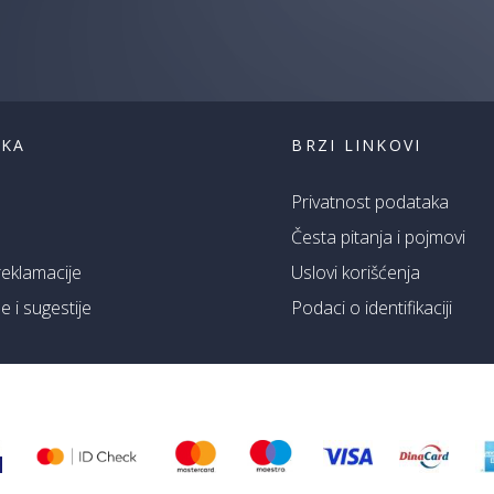
i
saznaj
prvi
za
naše
akcije
ŠKA
BRZI LINKOVI
Privatnost podataka
Česta pitanja i pojmovi
 reklamacije
Uslovi korišćenja
 i sugestije
Podaci o identifikaciji