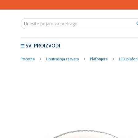
SVI PROIZVODI
Početna
Unutrašnja rasveta
Plafonjere
LED plafon
Skip
to
the
end
of
the
images
gallery