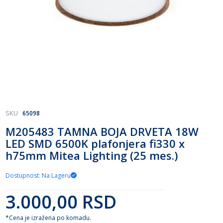
Skip
SKU
65098
to
M205483 TAMNA BOJA DRVETA 18W
the
LED SMD 6500K plafonjera fi330 x
beginning
of
h75mm Mitea Lighting (25 mes.)
the
images
Dostupnost: Na Lageru
gallery
3.000,00 RSD
*Cena je izražena po komadu.