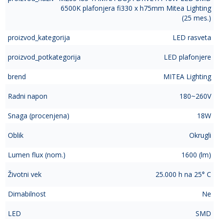
6500K plafonjera fi330 x h75mm Mitea Lighting
(25 mes.)
proizvod_kategorija
LED rasveta
proizvod_potkategorija
LED plafonjere
brend
MITEA Lighting
Radni napon
180~260V
Snaga (procenjena)
18W
Oblik
Okrugli
Lumen flux (nom.)
1600 (lm)
Životni vek
25.000 h na 25° C
Dimabilnost
Ne
LED
SMD