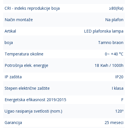
CRI - indeks reprodukcije boja
≥80(Ra)
Način montaže
Na plafon
Artikal
LED plafonska lampa
boja
Tamno braon
Temperatura okoline
0~ +40 °C
Potrošnja elek. energije
18 Kwh / 1000h
IP zaštita
IP20
Stepen električne zaštite
I klasa
Energetska efikasnost 2019/2015
F
Ugao rasipanja svetlosti (nom.)
120º
Garancija
25 meseci