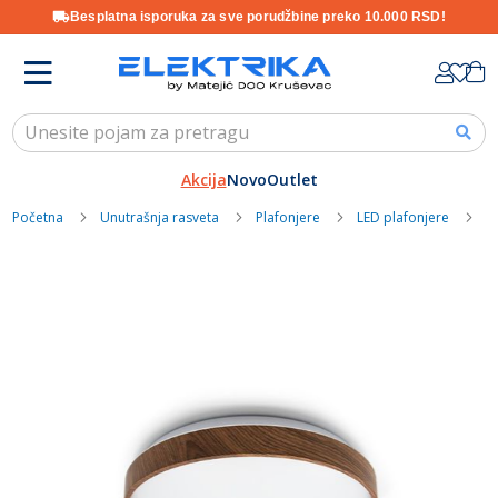
Besplatna isporuka za sve porudžbine preko 10.000 RSD!
Skip
K
to
Content
Akcija
Novo
Outlet
Početna
Unutrašnja rasveta
Plafonjere
LED plafonjere
M
Skip
to
the
end
of
the
images
gallery