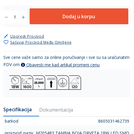
Dodaj u korpu
Uporedi Proizvod
Sačuvaj Proizvod Među Omiljene
Sve cene važe samo za online poručivanje i sve su sa uračunatim
PDV-om
Obavesti me kad artikal promeni cenu
Specifikacija
Dokumentacija
barkod
8605031462739
proizvod_naziv
M205483 TAMNA BOJA DRVETA 18W LED SMD