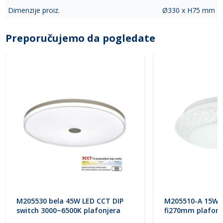
Dimenzije proiz.
Ø330 x H75 mm
Preporučujemo da pogledate
M205530 bela 45W LED CCT DIP
M205510-A 15W 
switch 3000~6500K plafonjera
fi270mm plafonj
Mitea Lighting
Lighting