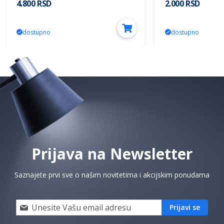
4.800 RSD
2.000 RSD
dostupno
dostupno
Prijava na Newsletter
Saznajete prvi sve o našim novitetima i akcijskim ponudama
Prijavi
Prijavi se
se
i