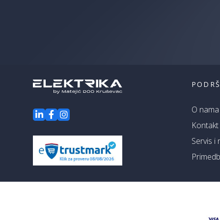
PODR
O nama
Kontakt
Servis i
Primedbe