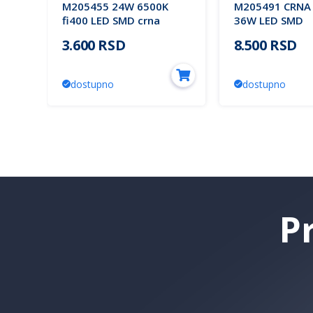
ED
M205455 24W 6500K
M205491 CRNA 
fi400 LED SMD crna
36W LED SMD
ra
plafonjera Mitea
3000~6500K pla
3.600 RSD
8.500 RSD
Lighting (25 mes.)
420x420x60mm
ON-OFF) Mitea 
(25 mes.)
dostupno
dostupno
P