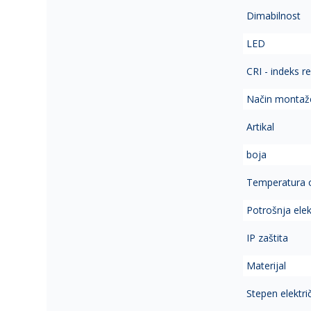
Dimabilnost
LED
CRI - indeks r
Način montaž
Artikal
boja
Temperatura 
Potrošnja elek
IP zaštita
Materijal
Stepen elektri