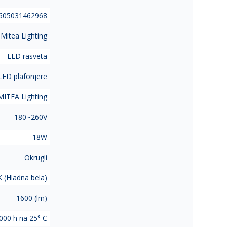
605031462968
itea Lighting
LED rasveta
LED plafonjere
MITEA Lighting
180~260V
18W
Okrugli
 (Hladna bela)
1600 (lm)
000 h na 25° C