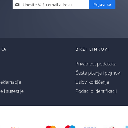
Prijavi
Prijavi se
se
i
saznaj
prvi
za
naše
akcije
ŠKA
BRZI LINKOVI
Privatnost podataka
Česta pitanja i pojmovi
 reklamacije
Uslovi korišćenja
 i sugestije
Podaci o identifikaciji