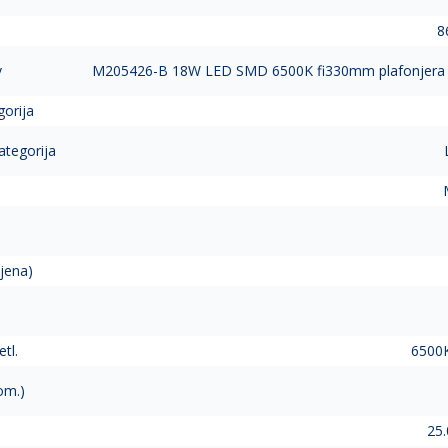
8
v
M205426-B 18W LED SMD 6500K fi330mm plafonjera M
gorija
ategorija
jena)
tl.
6500K
om.)
25.