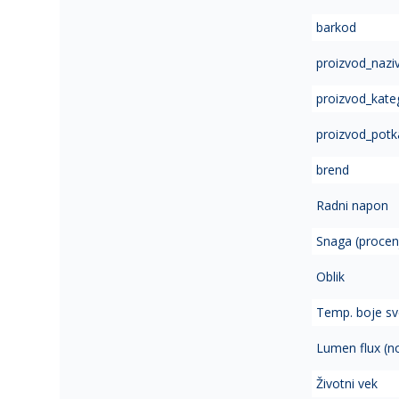
of
barkod
the
images
proizvod_nazi
gallery
proizvod_kate
proizvod_potk
brend
Radni napon
Snaga (procen
Oblik
Temp. boje sve
Lumen flux (n
Životni vek