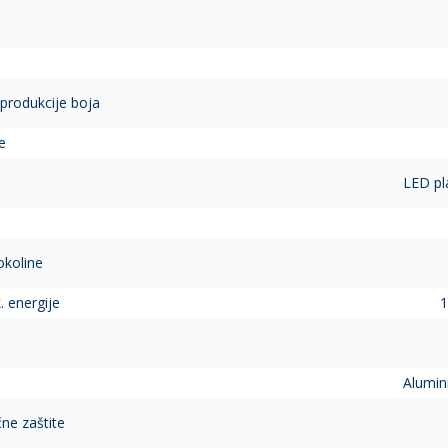
eprodukcije boja
e
LED pl
okoline
. energije
1
Alumin
čne zaštite