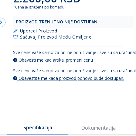
*Cena je izražena po komadu.
PROIZVOD TRENUTNO NIJE DOSTUPAN
Uporedi Proizvod
Sačuvaj Proizvod Među Omiljene
Sve cene važe samo za online poručivanje i sve su sa uračun
Obavesti me kad artikal promeni cenu
Sve cene važe samo za online poručivanje i sve su sa uračun
Obavestite me kada proizvod ponovo bude dostupan.
Specifikacija
Dokumentacija