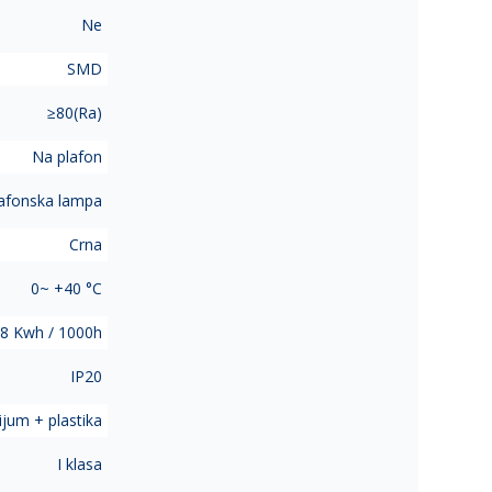
Ne
SMD
≥80(Ra)
Na plafon
afonska lampa
Crna
0~ +40 °C
8 Kwh / 1000h
IP20
ijum + plastika
I klasa