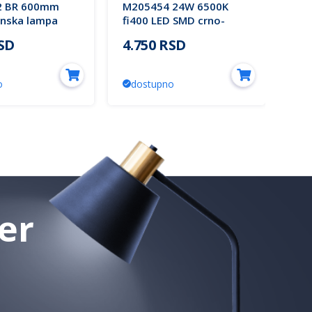
2 BR 600mm
M205454 24W 6500K
M2
onska lampa
fi400 LED SMD crno-
15
aro zlato 37W
zlatna plafonjera Mitea
CC
RSD
4.750 RSD
2.
ea Lighting (25
Lighting (25 mes.)
pla
Lig
o
dostupno
d
er