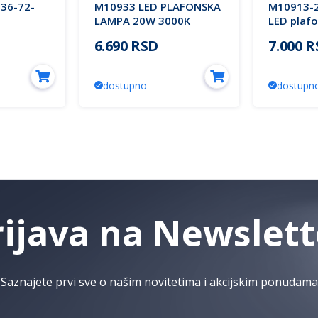
36-72-
M10933 LED PLAFONSKA
M10913-
LAMPA 20W 3000K
LED plaf
fonjera
peščano crna 3Y Mitea
crna + st
6.690 RSD
7.000 
 (CCT
Lighting
3000K Mit
Lighting
mes.)
dostupno
dostupn
rijava na Newslett
Saznajete prvi sve o našim novitetima i akcijskim ponudama