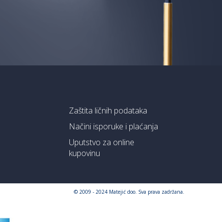
Zaštita ličnih podataka
Načini isporuke i plaćanja
Uputstvo za online
kupovinu
© 2009 - 2024 Matejić doo. Sva prava zadržana.