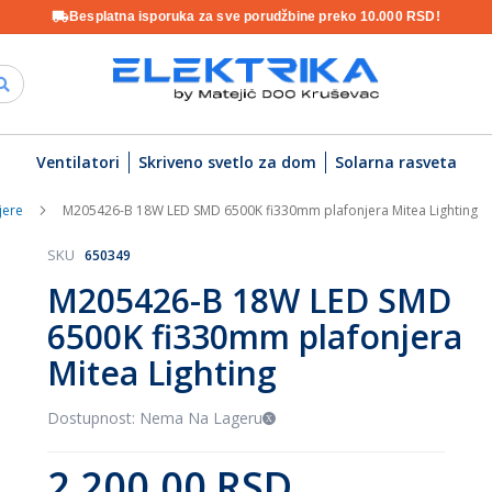
Besplatna isporuka za sve porudžbine preko 10.000 RSD!
Ventilatori
Skriveno svetlo za dom
Solarna rasveta
jere
M205426-B 18W LED SMD 6500K fi330mm plafonjera Mitea Lighting
SKU
650349
M205426-B 18W LED SMD
6500K fi330mm plafonjera
Mitea Lighting
Dostupnost: Nema Na Lageru
2.200,00 RSD