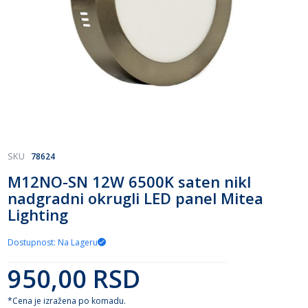
Skip
SKU
78624
to
M12NO-SN 12W 6500K saten nikl
the
nadgradni okrugli LED panel Mitea
beginning
of
Lighting
the
images
Dostupnost: Na Lageru
gallery
950,00 RSD
*Cena je izražena po komadu.