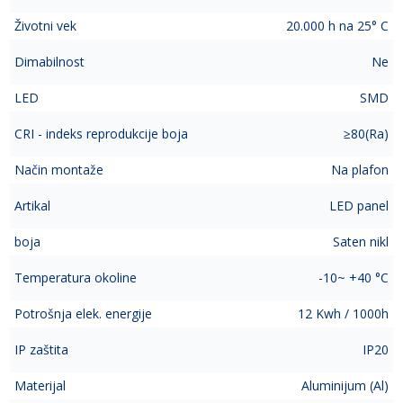
Životni vek
20.000 h na 25° C
Dimabilnost
Ne
LED
SMD
CRI - indeks reprodukcije boja
≥80(Ra)
Način montaže
Na plafon
Artikal
LED panel
boja
Saten nikl
Temperatura okoline
-10~ +40 °C
Potrošnja elek. energije
12 Kwh / 1000h
IP zaštita
IP20
Materijal
Aluminijum (Al)