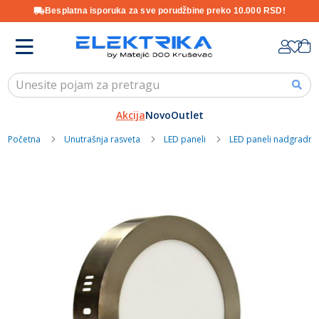
Besplatna isporuka za sve porudžbine preko 10.000 RSD!
Skip
K
to
Content
Akcija
Novo
Outlet
Početna
Unutrašnja rasveta
LED paneli
LED paneli nadgradni
Skip
to
the
end
of
the
images
gallery