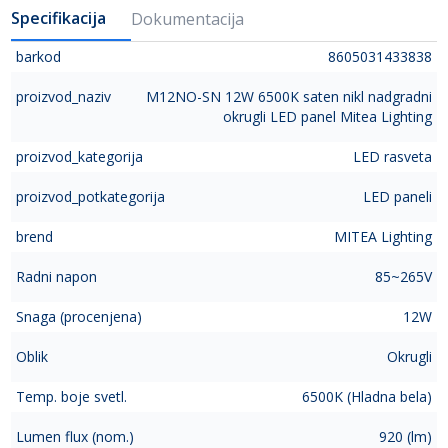
Specifikacija
Dokumentacija
barkod
8605031433838
proizvod_naziv
M12NO-SN 12W 6500K saten nikl nadgradni
okrugli LED panel Mitea Lighting
proizvod_kategorija
LED rasveta
proizvod_potkategorija
LED paneli
brend
MITEA Lighting
Radni napon
85~265V
Snaga (procenjena)
12W
Oblik
Okrugli
Temp. boje svetl.
6500K (Hladna bela)
Lumen flux (nom.)
920 (lm)