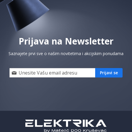
Prijava na Newsletter
Saznajete prvi sve o našim novitetima i akcijskim ponudama
Prijavi
Prijavi se
se
i
saznaj
prvi
za
naše
akcije