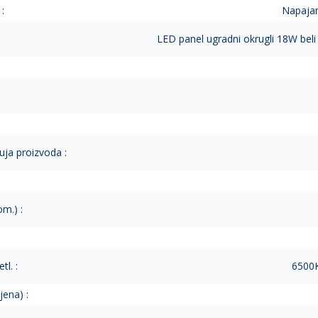
:
Napajan
LED panel ugradni okrugli 18W beli
uja proizvoda :
m.) :
tl. :
6500K
jena) :