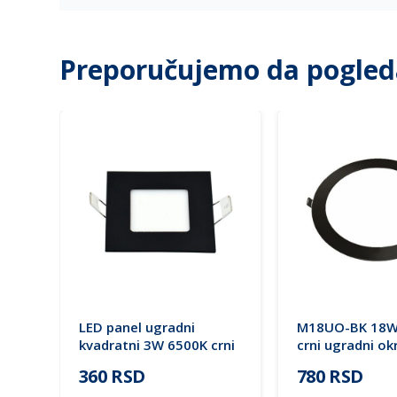
Preporučujemo da pogled
LED panel ugradni
M18UO-BK 18W
kvadratni 3W 6500K crni
crni ugradni ok
M3UK-BK
panel Mitea Lig
360 RSD
780 RSD
ram
mes.)