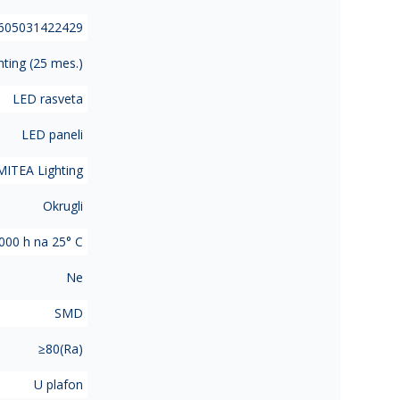
605031422429
ting (25 mes.)
LED rasveta
LED paneli
MITEA Lighting
Okrugli
000 h na 25° C
Ne
SMD
≥80(Ra)
U plafon