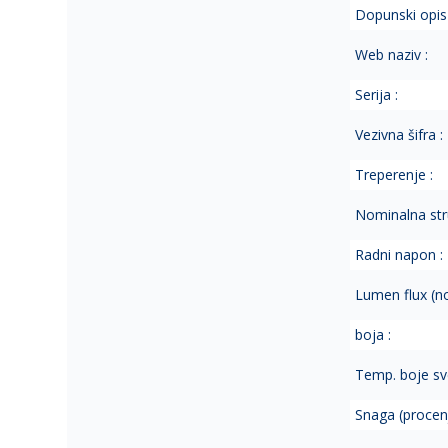
Dopunski opis 
Web naziv :
Serija :
Vezivna šifra :
Treperenje :
Nominalna str
Radni napon :
Lumen flux (no
boja :
Temp. boje sve
Snaga (procen