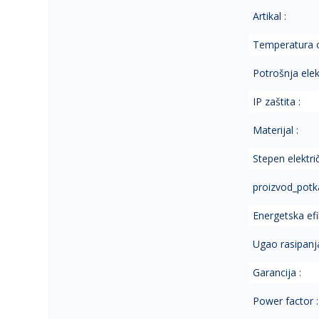
Artikal :
Temperatura o
Potrošnja elek.
IP zaštita :
Materijal :
Stepen električ
proizvod_potka
Energetska ef
Ugao rasipanja
Garancija :
Power factor :