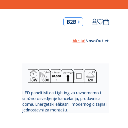
Skip
Korpa
B2B
to
Content
Akcija!
Novo
Outlet
LED paneli Mitea Lighting za ravnomerno i
snažno osvetljenje kancelarija, prodavnica i
doma. Energetski efikasni, modernog dizajna i
jednostavni za montažu.