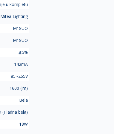
je u kompletu
 Mitea Lighting
M18UO
M18UO
≦5%
142mA
85~265V
1600 (lm)
Bela
 (Hladna bela)
18W