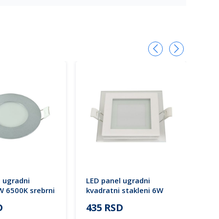
 ugradni
LED panel ugradni
LED
W 6500K srebrni
kvadratni stakleni 6W
kva
L
6500K MPC6-K
Lig
D
435 RSD
55