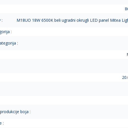
8
 :
M18UO 18W 6500K beli ugradni okrugli LED panel Mitea Ligh
orija :
tegorija :
20.
eprodukcije boja :
 :