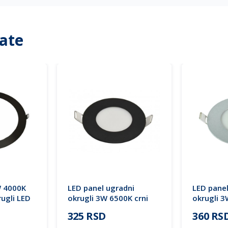
ate
 4000K
LED panel ugradni
LED panel
rugli LED
okrugli 3W 6500K crni
okrugli 3
hting (25
M3UO-BK
M3UO-SI
325 RSD
360 RS