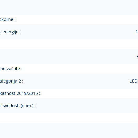
koline :
 energije :
1
ne zaštite :
tegorija 2 :
LED 
ikasnost 2019/2015 :
 svetlosti (nom.) :