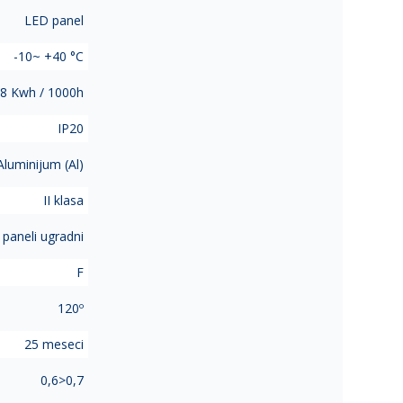
LED panel
-10~ +40 °C
8 Kwh / 1000h
IP20
Aluminijum (Al)
II klasa
paneli ugradni
F
120º
25 meseci
0,6>0,7