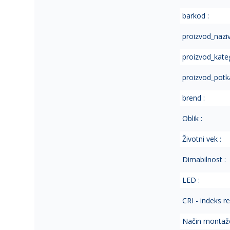
of
barkod :
the
images
proizvod_naziv
gallery
proizvod_kateg
proizvod_potka
brend :
Oblik :
Životni vek :
Dimabilnost :
LED :
CRI - indeks r
Način montaže