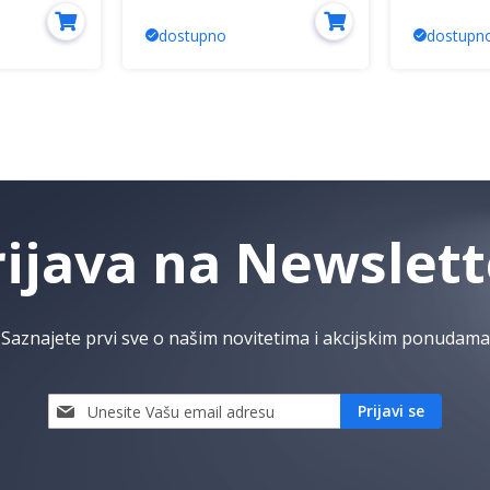
dostupno
dostupn
rijava na Newslett
Saznajete prvi sve o našim novitetima i akcijskim ponudama
Prijavi
Prijavi se
se
i
saznaj