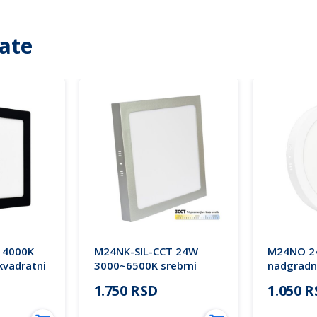
ate
 4000K
M24NK-SIL-CCT 24W
M24NO 24
kvadratni
3000~6500K srebrni
nadgradni
a Lighting
nadgradni kvadratni LED
panel Mit
1.750 RSD
1.050 
panel Mitea (25 mes.)