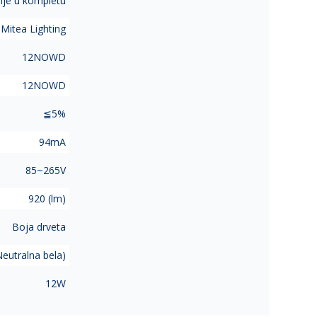
je u kompletu
Mitea Lighting
12NOWD
12NOWD
≦5%
94mA
85~265V
920 (lm)
Boja drveta
eutralna bela)
12W