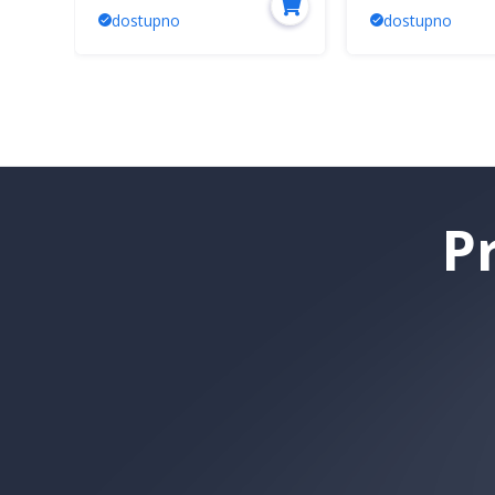
dostupno
dostupno
P