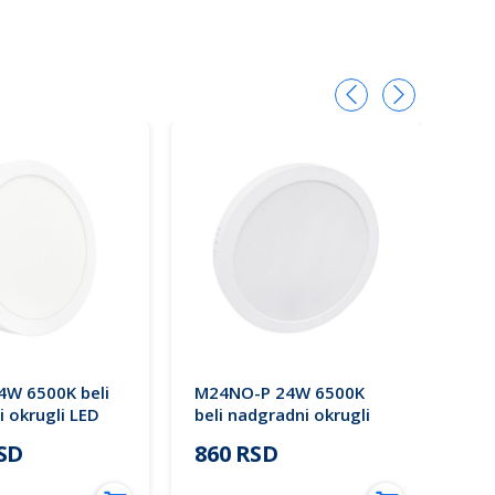
W 6500K beli
M24NO-P 24W 6500K
M2
 okrugli LED
beli nadgradni okrugli
300
ea Lighting
PVC LED panel Mitea
nad
RSD
860 RSD
1.
Lighting
pan
mes