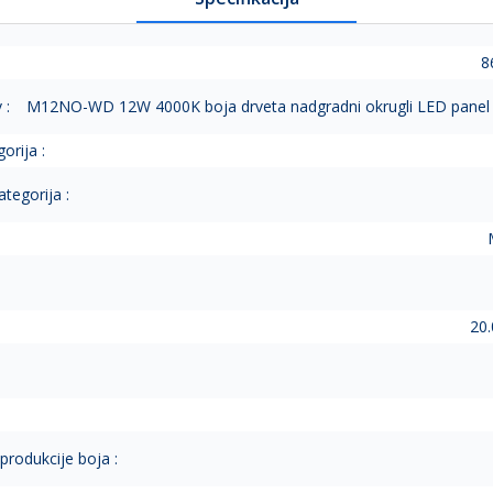
8
 :
M12NO-WD 12W 4000K boja drveta nadgradni okrugli LED panel 
orija :
tegorija :
20.
eprodukcije boja :