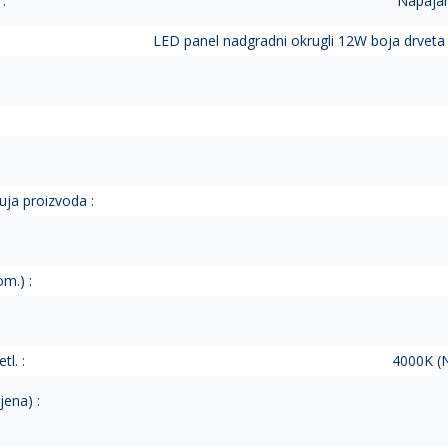
:
Napajan
LED panel nadgradni okrugli 12W boja drveta 
uja proizvoda :
m.) :
tl. :
4000K (N
jena) :