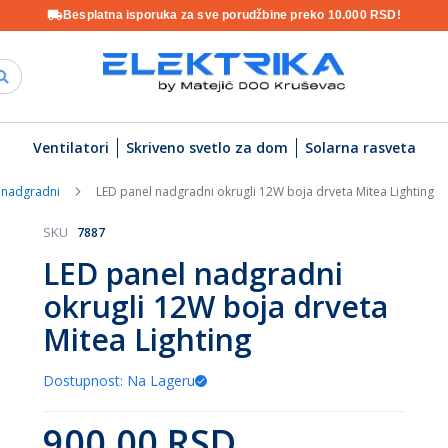
Besplatna isporuka za sve porudžbine preko 10.000 RSD!
Ventilatori
Skriveno svetlo za dom
Solarna rasveta
 nadgradni
LED panel nadgradni okrugli 12W boja drveta Mitea Lighting
SKU
7887
LED panel nadgradni
okrugli 12W boja drveta
Mitea Lighting
Dostupnost: Na Lageru
900,00 RSD