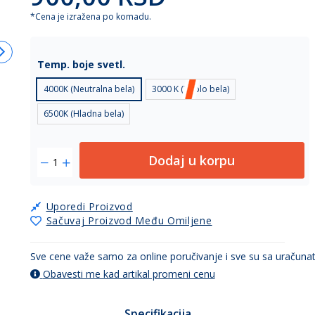
*Cena je izražena po komadu.
Temp. boje svetl.
4000K (Neutralna bela)
3000 K (Toplo bela)
6500K (Hladna bela)
Dodaj u korpu
Uporedi Proizvod
Sačuvaj Proizvod Među Omiljene
Sve cene važe samo za online poručivanje i sve su sa uračun
Obavesti me kad artikal promeni cenu
Specifikacija