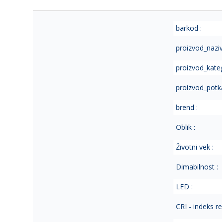
of
the
images
barkod :
gallery
proizvod_naziv
proizvod_kateg
proizvod_potka
brend :
Oblik :
Životni vek :
Dimabilnost :
LED :
CRI - indeks r