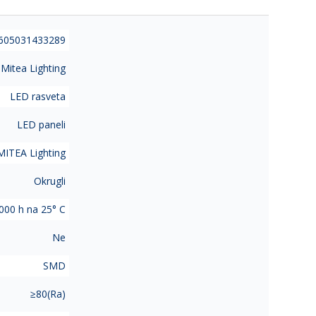
605031433289
Mitea Lighting
LED rasveta
LED paneli
MITEA Lighting
Okrugli
000 h na 25° C
Ne
SMD
≥80(Ra)