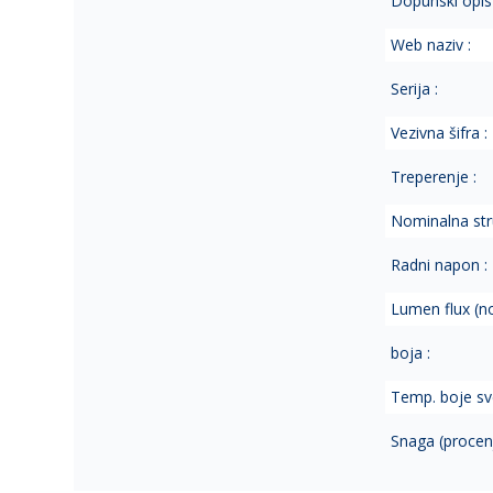
Dopunski opis 
Web naziv :
Serija :
Vezivna šifra :
Treperenje :
Nominalna str
Radni napon :
Lumen flux (no
boja :
Temp. boje sve
Snaga (procen