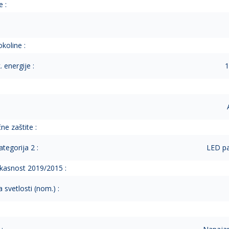
 :
koline :
 energije :
1
ne zaštite :
tegorija 2 :
LED pa
ikasnost 2019/2015 :
 svetlosti (nom.) :