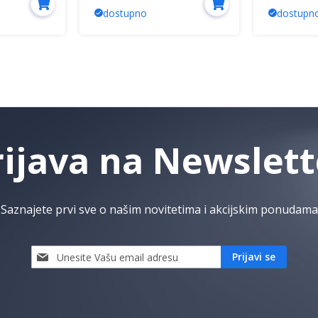
dostupno
dostupn
rijava na Newslett
Saznajete prvi sve o našim novitetima i akcijskim ponudama
Prijavi
Prijavi se
se
i
saznaj
prvi