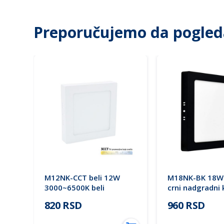
Preporučujemo da pogled
li
M12NK-CCT beli 12W
M18NK-BK 18W
D
3000~6500K beli
crni nadgradni 
nadgradni kvadratni LED
LED panel Mite
820 RSD
960 RSD
panel Mitea Lighting (25
mes.)