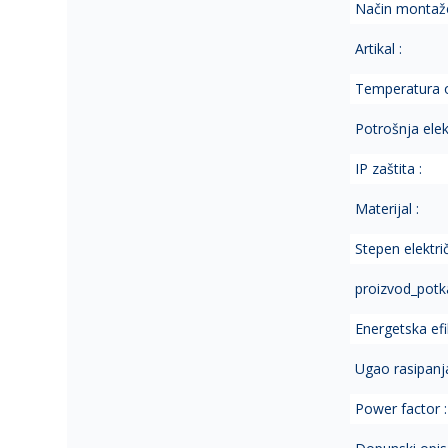
Način montaže
Artikal :
Temperatura o
Potrošnja elek.
IP zaštita :
Materijal :
Stepen električ
proizvod_potka
Energetska ef
Ugao rasipanja
Power factor :