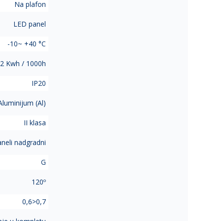
Na plafon
LED panel
-10~ +40 °C
2 Kwh / 1000h
IP20
Aluminijum (Al)
II klasa
neli nadgradni
G
120º
0,6>0,7