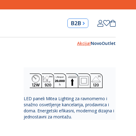
Skip
Korpa
B2B
to
Content
Akcija!
Novo
Outlet
LED paneli Mitea Lighting za ravnomerno i
snažno osvetljenje kancelarija, prodavnica i
doma. Energetski efikasni, modernog dizajna i
jednostavni za montažu.