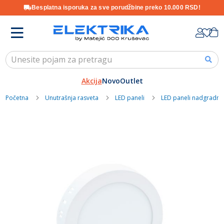
Besplatna isporuka za sve porudžbine preko 10.000 RSD!
Skip
K
to
Content
Akcija
Novo
Outlet
Početna
Unutrašnja rasveta
LED paneli
LED paneli nadgradni
Skip
to
the
end
of
the
images
gallery