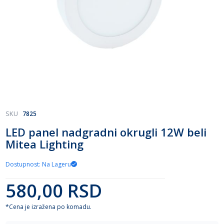
Skip
SKU
7825
to
LED panel nadgradni okrugli 12W beli
the
Mitea Lighting
beginning
of
the
Dostupnost: Na Lageru
images
gallery
580,00 RSD
*Cena je izražena po komadu.