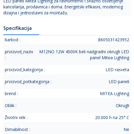
LED paneli Mitea Lighting za ravnomerno i snažno osvetljenje
kancelarija, prodavnica i doma. Energetski efikasni, modernog
dizajna i jednostavni za montažu.
Specifikacija
barkod :
8605031423952
proizvod_naziv
M12NO 12W 4000K beli nadgradni okrugli LED
:
panel Mitea Lighting
proizvod_kategorija :
LED rasveta
proizvod_potkategorija :
LED paneli
brend :
MITEA Lighting
Oblik :
Okrugli
Životni vek :
20.000 h na 25° C
Dimabilnost :
Ne