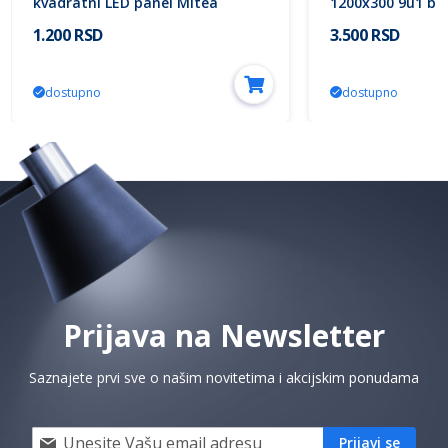
kvadratni LED panel Mitea
1200x300 9u1 bac
Lighting
PANEL beli ram 
1.200 RSD
3.500 RSD
~4320lm 220V Mit
mes.)
dostupno
dostupno
Prijava na Newsletter
Saznajete prvi sve o našim novitetima i akcijskim ponudama
Prijavi
Prijavi se