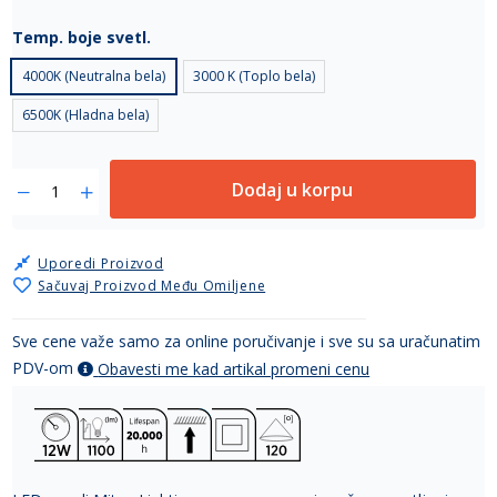
Temp. boje svetl.
4000K (Neutralna bela)
3000 K (Toplo bela)
6500K (Hladna bela)
Dodaj u korpu
Uporedi Proizvod
Sačuvaj Proizvod Među Omiljene
Sve cene važe samo za online poručivanje i sve su sa uračunatim
PDV-om
Obavesti me kad artikal promeni cenu