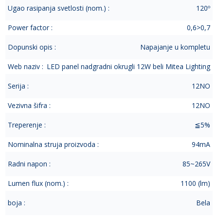
Ugao rasipanja svetlosti (nom.) :
120º
Power factor :
0,6>0,7
Dopunski opis :
Napajanje u kompletu
Web naziv :
LED panel nadgradni okrugli 12W beli Mitea Lighting
Serija :
12NO
Vezivna šifra :
12NO
Treperenje :
≦5%
Nominalna struja proizvoda :
94mA
Radni napon :
85~265V
Lumen flux (nom.) :
1100 (lm)
boja :
Bela