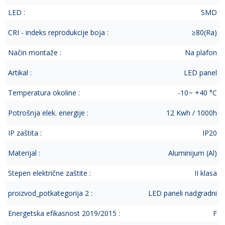
LED :
SMD
CRI - indeks reprodukcije boja :
≥80(Ra)
Način montaže :
Na plafon
Artikal :
LED panel
Temperatura okoline :
-10~ +40 °C
Potrošnja elek. energije :
12 Kwh / 1000h
IP zaštita :
IP20
Materijal :
Aluminijum (Al)
Stepen električne zaštite :
II klasa
proizvod_potkategorija 2 :
LED paneli nadgradni
Energetska efikasnost 2019/2015 :
F