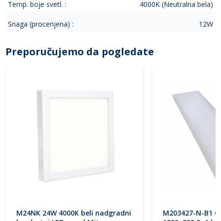
Temp. boje svetl. :
4000K (Neutralna bela)
Snaga (procenjena) :
12W
Preporučujemo da pogledate
M24NK 24W 4000K beli nadgradni
M203427-N-B1 C