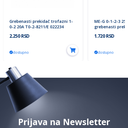
Grebenasti prekidač trofazni 1-
ME-G 0-1-2-3 25A
0-2 20A T0-2-8211/E 022234
grebenasti preki
Eaton
Electric
2.250 RSD
1.720 RSD
dostupno
dostupno
Prijava na Newsletter