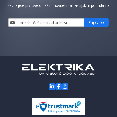
Saznajete prvi sve o našim novitetima i akcijskim ponudama
Prijavi
Prijavi se
se
i
saznaj
prvi
za
naše
akcije