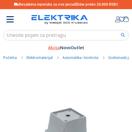
Besplatna isporuka za sve porudžbine preko 10.000 RSD!
Skip
K
to
Content
Akcija
Novo
Outlet
Početna
Elektromaterijal
Automatika i kontrola
Grebenasti pr
Skip
to
the
end
of
the
images
gallery