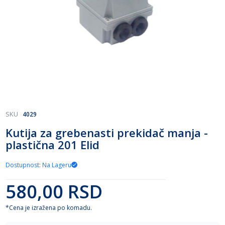
Skip
SKU
4029
to
Kutija za grebenasti prekidač manja -
the
plastična 201 Elid
beginning
of
the
Dostupnost: Na Lageru
images
gallery
580,00 RSD
*Cena je izražena po komadu.