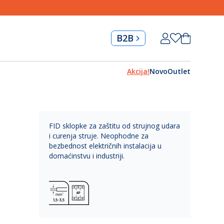
Skip
Korpa
B2B
to
Content
Akcija!
Novo
Outlet
FID sklopke za zaštitu od strujnog udara
i curenja struje. Neophodne za
bezbednost električnih instalacija u
domaćinstvu i industriji.