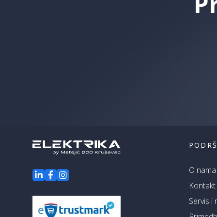
P
PODR
O nama
Kontakt
Servis i
Primedbe