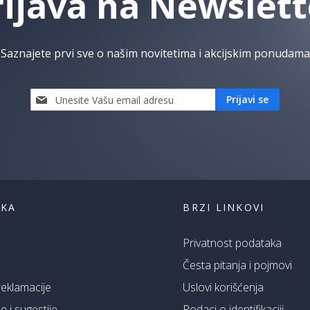
rijava na Newslett
Saznajete prvi sve o našim novitetima i akcijskim ponudama
Prijavi
Prijavi se
se
i
saznaj
prvi
za
naše
akcije
ŠKA
BRZI LINKOVI
Privatnost podataka
Česta pitanja i pojmovi
 reklamacije
Uslovi korišćenja
 i sugestije
Podaci o identifikaciji