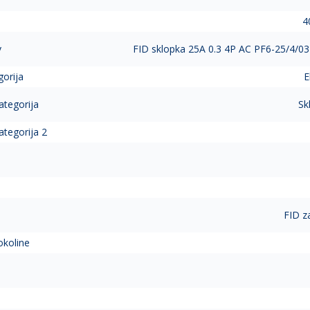
4
v
FID sklopka 25A 0.3 4P AC PF6-25/4/0
gorija
E
ategorija
Sk
ategorija 2
FID z
okoline
a