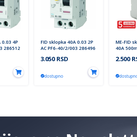
 0.03 4P
FID sklopka 40A 0.03 2P
ME-FID s
03 286512
AC PF6-40/2/003 286496
40A 500m
Eaton
5Y Mitea 
3.050 RSD
2.500 
dostupno
dostupn