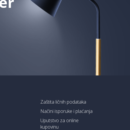
er
Zaštita ličnih podataka
Načini isporuke i plaćanja
Uputstvo za online
kupovinu