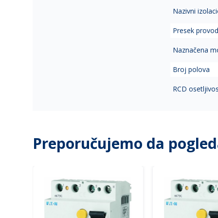
Nazivni izolac
Presek provod
Naznačena mo
Broj polova
RCD osetljivo
Preporučujemo da pogled