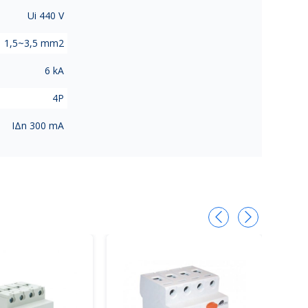
Ui 440 V
1,5~3,5 mm2
6 kA
4P
IΔn 300 mA