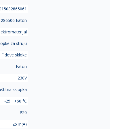
015082865061
3 286506 Eaton
lektromaterijal
lopke za struju
Fidove skloke
Eaton
230V
aštitna sklopka
-25~ +60 °C
IP20
25 In(A)