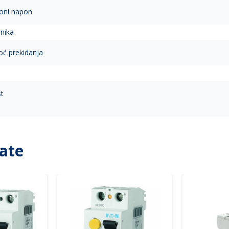
ioni napon
nika
ć prekidanja
st
ate