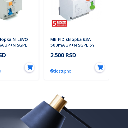
klopka N-LEVO
ME-FID sklopka 63A
ME-
A 3P+N SGPL
500mA 3P+N SGPL 5Y
30
Electric
Mitea Electric
Mit
RSD
2.500 RSD
1.
o
dostupno
d