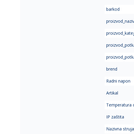
of
barkod
the
images
proizvod_nazi
gallery
proizvod_kate
proizvod_potk
proizvod_potk
brend
Radni napon
Artikal
Temperatura 
IP zaštita
Nazivna struj