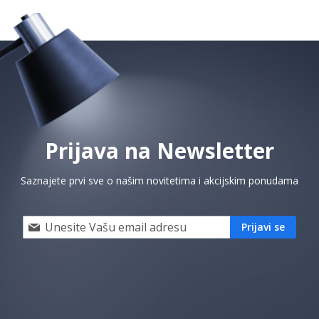
Prijava na Newsletter
Saznajete prvi sve o našim novitetima i akcijskim ponudama
Prijavi
Prijavi se
se
i
saznaj
prvi
za
naše