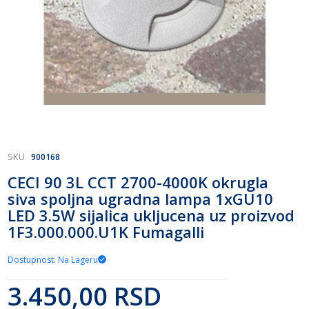
Skip
SKU
900168
to
CECI 90 3L CCT 2700-4000K okrugla
the
siva spoljna ugradna lampa 1xGU10
beginning
of
LED 3.5W sijalica ukljucena uz proizvod
the
1F3.000.000.U1K Fumagalli
images
gallery
Dostupnost: Na Lageru
3.450,00 RSD