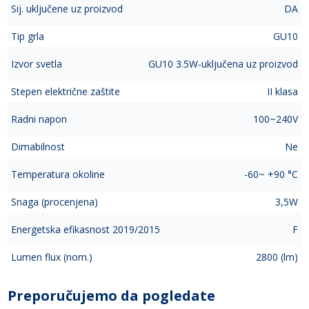
Sij. uključene uz proizvod
DA
Tip grla
GU10
Izvor svetla
GU10 3.5W-uključena uz proizvod
Stepen električne zaštite
II klasa
Radni napon
100~240V
Dimabilnost
Ne
Temperatura okoline
-60~ +90 °C
Snaga (procenjena)
3,5W
Energetska efikasnost 2019/2015
F
Lumen flux (nom.)
2800 (lm)
Preporučujemo da pogledate