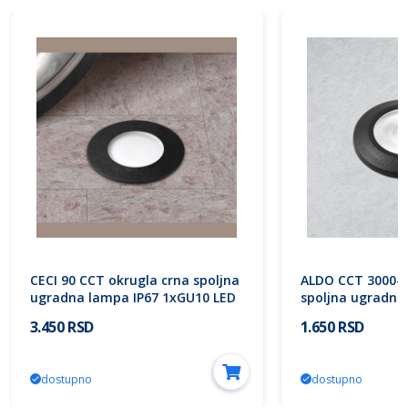
CECI 90 CCT okrugla crna spoljna
ALDO CCT 3000-4
ugradna lampa IP67 1xGU10 LED
spoljna ugradna
3.5W 2700K~4000K-sijalica
IP67 1xG9 LED 1.7
3.450 RSD
1.650 RSD
uključena uz proizvod
uključena uz pro
1F1.000.000.U1K Fumagalli
1L0.000.000.Z1L 
dostupno
dostupno