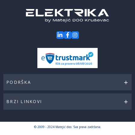
akcije
PODRŠKA
BRZI LINKOVI
© 2009 - 2024 Matejić doo. Sva prava zadržana.