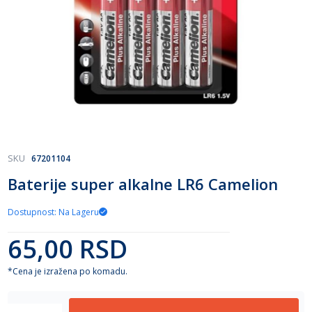
Skip
SKU
67201104
to
Baterije super alkalne LR6 Camelion
the
beginning
of
Dostupnost: Na Lageru
the
65,00 RSD
images
gallery
*Cena je izražena po komadu.