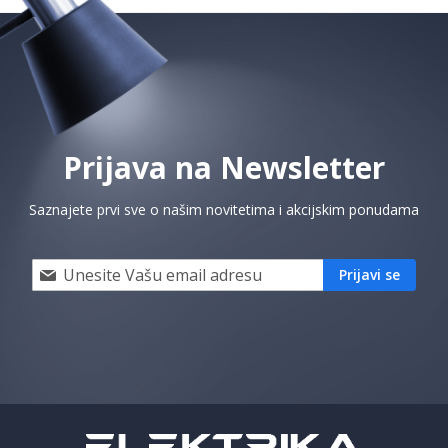
Prijava na Newsletter
Saznajete prvi sve o našim novitetima i akcijskim ponudama
Prijavi
Prijavi se
se
i
saznaj
prvi
za
naše
akcije