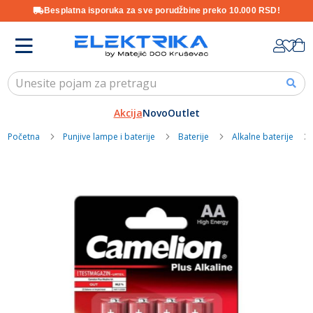
Besplatna isporuka za sve porudžbine preko 10.000 RSD!
Skip
K
to
Content
Akcija
Novo
Outlet
Početna
Punjive lampe i baterije
Baterije
Alkalne baterije
Skip
to
the
end
of
the
images
gallery