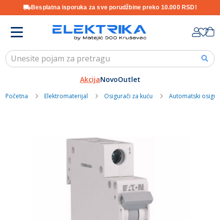
Besplatna isporuka za sve porudžbine preko 10.000 RSD!
Skip
K
to
Content
Akcija
Novo
Outlet
Početna
Elektromaterijal
Osigurači za kuću
Automatski osigur
Skip
to
the
end
of
the
images
gallery