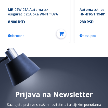
ME-25W 25A Automatski
Automatski osig
osigurač C25A 6Ka WI-FI TUYA
HN-B10/1 194819
Smart 1P tipC 5Y Mitea Electric
8.900 RSD
280 RSD
dostupno
dostupno
Prijava na Newsletter
Saznajete prvi sve o našim novitetima i akcijskim ponudama