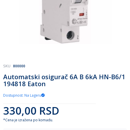
Skip
SKU
800000
to
Automatski osigurač 6A B 6kA HN-B6/1
the
194818 Eaton
beginning
of
the
Dostupnost: Na Lageru
images
gallery
330,00 RSD
*Cena je izražena po komadu.